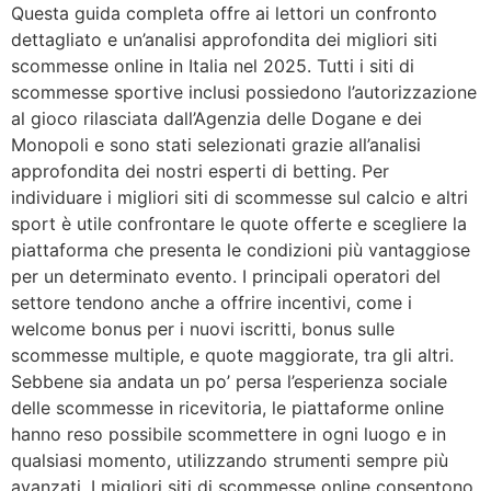
Questa guida completa offre ai lettori un confronto
dettagliato e un’analisi approfondita dei migliori siti
scommesse online in Italia nel 2025. Tutti i siti di
scommesse sportive inclusi possiedono l’autorizzazione
al gioco rilasciata dall’Agenzia delle Dogane e dei
Monopoli e sono stati selezionati grazie all’analisi
approfondita dei nostri esperti di betting. Per
individuare i migliori siti di scommesse sul calcio e altri
sport è utile confrontare le quote offerte e scegliere la
piattaforma che presenta le condizioni più vantaggiose
per un determinato evento. I principali operatori del
settore tendono anche a offrire incentivi, come i
welcome bonus per i nuovi iscritti, bonus sulle
scommesse multiple, e quote maggiorate, tra gli altri.
Sebbene sia andata un po’ persa l’esperienza sociale
delle scommesse in ricevitoria, le piattaforme online
hanno reso possibile scommettere in ogni luogo e in
qualsiasi momento, utilizzando strumenti sempre più
avanzati. I migliori siti di scommesse online consentono