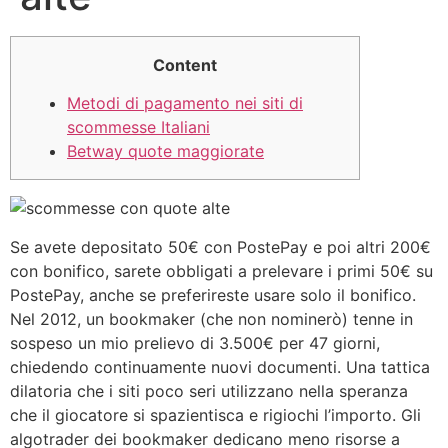
Content
Metodi di pagamento nei siti di
scommesse Italiani
Betway quote maggiorate
Se avete depositato 50€ con PostePay e poi altri 200€
con bonifico, sarete obbligati a prelevare i primi 50€ su
PostePay, anche se preferireste usare solo il bonifico.
Nel 2012, un bookmaker (che non nominerò) tenne in
sospeso un mio prelievo di 3.500€ per 47 giorni,
chiedendo continuamente nuovi documenti. Una tattica
dilatoria che i siti poco seri utilizzano nella speranza
che il giocatore si spazientisca e rigiochi l’importo. Gli
algotrader dei bookmaker dedicano meno risorse a