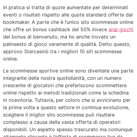
In pratica si tratta di quote aumentate per determinati
eventi o risultati rispetto alle quote standard offerte dal
bookmaker. A parte che è l’unico sito scommesse online
che offre un bonus cashback del 50% invece
snai giochi
dei bonus di benvenuto, ma ho anche trovato un
palinsesto di gioco veramente di qualità. Detto questo,
approvo Starcasinò tra i migliori 10 siti scommesse
online.
Le scommesse sportive online sono diventate una parte
integrante della nostra quotidianità, con un numero
crescente di giocatori che preferiscono scommettere
online rispetto ai metodi tradizionali come la schedina
in ricevitoria. Tuttavia, per coloro che si avvicinano per
la prima volta a questo settore in continua evoluzione,
scegliere il miglior sito scommesse può risultare
complesso a causa della vasta offerta di operatori
disponibili. Un aspetto spesso trascurato ma comunque
altamente rilevante è l’offerta di scommesse live da