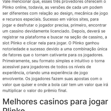
Vale mencionar que, esses três provedores oferecem o
Plinko online, todavia, as versões de cada um podem
ser diferentes com relação ao design, mecânica de jogo
e recursos especiais. Sucesso em vários sites, para
jogar e desfrutar o jogador precisa, primeiro, encontrar
um cassino devidamente licenciado. Depois, deverá se
registrar na plataforma e buscar na seção de cassino, a
slot Plinko e clicar nela para jogar. O Plinko ganhou
notoriedade e sucesso devido a uma combinação única
de fatores que o tornam cativante para os jogadores.
Primeiramente, seu formato simples e intuitivo o torna
acessível para jogadores de todos os níveis de
experiência, criando uma experiência de jogo
envolvente. Os jogadores fazem suas apostas com o
valor que quiser e onde a bola cair tem um valor que irá
multiplicar o valor do prêmio final.
Melhores casinos para jogar
Plinko