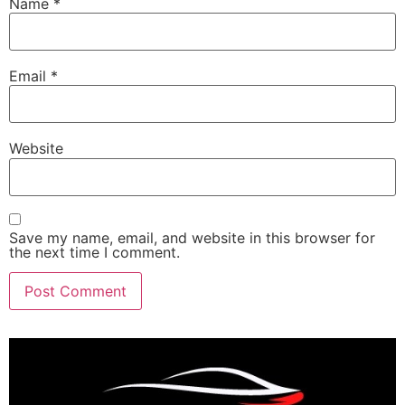
Name
*
Email
*
Website
Save my name, email, and website in this browser for
the next time I comment.