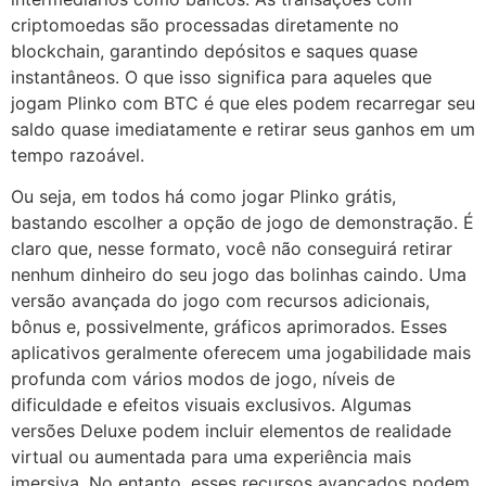
criptomoedas são processadas diretamente no
blockchain, garantindo depósitos e saques quase
instantâneos. O que isso significa para aqueles que
jogam Plinko com BTC é que eles podem recarregar seu
saldo quase imediatamente e retirar seus ganhos em um
tempo razoável.
Ou seja, em todos há como jogar Plinko grátis,
bastando escolher a opção de jogo de demonstração. É
claro que, nesse formato, você não conseguirá retirar
nenhum dinheiro do seu jogo das bolinhas caindo. Uma
versão avançada do jogo com recursos adicionais,
bônus e, possivelmente, gráficos aprimorados. Esses
aplicativos geralmente oferecem uma jogabilidade mais
profunda com vários modos de jogo, níveis de
dificuldade e efeitos visuais exclusivos. Algumas
versões Deluxe podem incluir elementos de realidade
virtual ou aumentada para uma experiência mais
imersiva. No entanto, esses recursos avançados podem