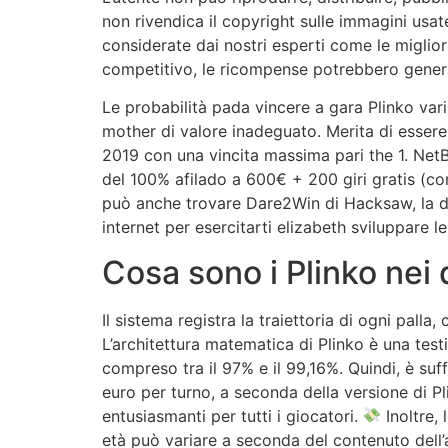
non rivendica il copyright sulle immagini usate
considerate dai nostri esperti come le miglior
competitivo, le ricompense potrebbero genera
Le probabilità pada vincere a gara Plinko varia
mother di valore inadeguato. Merita di essere
2019 con una vincita massima pari the 1. Net
del 100% afilado a 600€ + 200 giri gratis (co
può anche trovare Dare2Win di Hacksaw, la del
internet per esercitarti elizabeth sviluppare le
Cosa sono i Plinko nei 
Il sistema registra la traiettoria di ogni palla
L’architettura matematica di Plinko è una tes
compreso tra il 97% e il 99,16%. Quindi, è suff
euro per turno, a seconda della versione di P
entusiasmanti per tutti i giocatori.
Inoltre, 
età può variare a seconda del contenuto dell’a