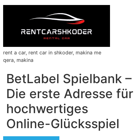
rent a car, rent car in shkoder, makina me
qera, makina
BetLabel Spielbank –
Die erste Adresse für
hochwertiges
Online-Glücksspiel