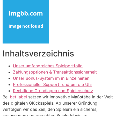
Inhaltsverzeichnis
Unser umfangreiches Spielportfolio
Zahlungsoptionen & Transaktionssicherheit
Unser Bonus-System im in Einzelheiten
Professioneller Support rund um die Uhr
Rechtliche Grundlagen und Spielerschutz
Bei
bet label
setzen wir innovative Maßstäbe in der Welt
des digitalen Glücksspiels. Ab unserer Gründung
verfolgen wir das Ziel, den Spielern ein sicheres,
spannendes und gerechtes Spielerlebnis zu