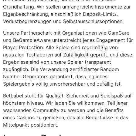
Grundhaltung. Wir stellen umfangreiche Instrumente zur
Eigenbeschränkung, einschließlich Deposit-Limits,
Verlustbegrenzungen und Selbstausschlussoptionen.
Unsere Partnerschaft mit Organisationen wie GamCare
und BeGambleAware unterstreicht jenes Engagement für
Player Protection. Alle Spiele sind regelmäßig von
neutralen Testlaboren auf Zufälligkeit geprüft, und diese
Ergebnisse sind von unsere Spieler transparent
zugänglich. Die Verwendung zertifizierter Random
Number Generators garantiert, dass jegliches
Spielergebnis völlig unvorhersehbar und zufällig ist.
BetLabel steht für Qualität, Sicherheit und Spielspaß auf
höchstem Niveau. Wir laden Sie willkommen, Teil jener
wachsenden Community zu werden und die Benefits
eines Casinos zu genießen, das alle Bedürfnisse in das
Mittelpunkt positioniert.