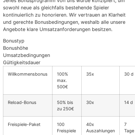
Jenes Bonusprogramm von uns wurde konzipiert, um
sowohl neue als gleichfalls bestehende Spieler
kontinuierlich zu honorieren. Wir vertrauen an Klarheit
und gerechte Bonusbedingungen, weshalb alle unsere
Angebote klare Umsatzanforderungen besitzen.
Bonustyp
Bonushöhe
Umsatzbedingungen
Gültigkeitsdauer
Willkommensbonus
100%
35x
30 d
max.
500€
Reload-Bonus
50% bis
30x
14 d
zu 250€
Freispiele-Paket
100
40x
7
Freispiele
Auszahlungen
Tage