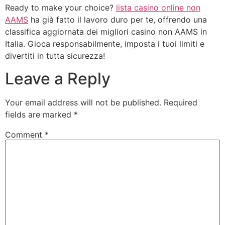
Ready to make your choice?
lista casino online non
AAMS
ha già fatto il lavoro duro per te, offrendo una
classifica aggiornata dei migliori casino non AAMS in
Italia. Gioca responsabilmente, imposta i tuoi limiti e
divertiti in tutta sicurezza!
Leave a Reply
Your email address will not be published.
Required
fields are marked
*
Comment
*