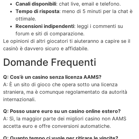
Canali disponibili
: chat live, email e telefono.
Tempo di risposta
: meno di 5 minuti per la chat è
ottimale.
Recensioni indipendenti
: leggi i commenti su
forum e siti di comparazione.
Le opinioni di altri giocatori ti aiuteranno a capire se il
casinò è davvero sicuro e affidabile.
Domande Frequenti
Q: Cos’è un casino senza licenza AAMS?
A: È un sito di gioco che opera sotto una licenza
straniera, ma è comunque regolamentato da autorità
internazionali.
Q: Posso usare euro su un casino online estero?
A: Sì, la maggior parte dei migliori casino non AAMS
accetta euro e offre conversioni automatiche.
Q: Quanto tempo ci vuole per ritirare le vincite?