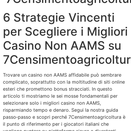
6 Strategie Vincenti
per Scegliere i Migliori
Casino Non AAMS su
7Censimentoagricoltu
Trovare un casino non AAMS affidabile può sembrare
complicato, soprattutto con la moltitudine di siti online
esteri che promettono bonus stracciati. In questo
articolo ti mostriamo le sei mosse fondamentali per
selezionare solo i migliori casino non AAMS,
risparmiando tempo e denaro. Segui la nostra guida
passo‑passo e scopri perché 7Censimentoagricoltura è
il punto di riferimento per i giocatori italiani che
vogliono puntare su piattaforme sicure e divertenti.