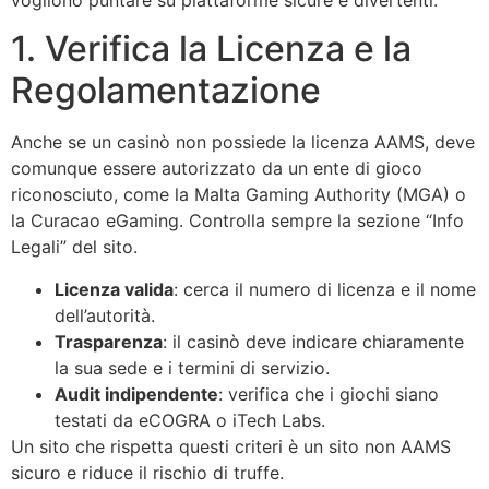
1. Verifica la Licenza e la
Regolamentazione
Anche se un casinò non possiede la licenza AAMS, deve
comunque essere autorizzato da un ente di gioco
riconosciuto, come la Malta Gaming Authority (MGA) o
la Curacao eGaming. Controlla sempre la sezione “Info
Legali” del sito.
Licenza valida
: cerca il numero di licenza e il nome
dell’autorità.
Trasparenza
: il casinò deve indicare chiaramente
la sua sede e i termini di servizio.
Audit indipendente
: verifica che i giochi siano
testati da eCOGRA o iTech Labs.
Un sito che rispetta questi criteri è un sito non AAMS
sicuro e riduce il rischio di truffe.