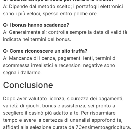
A: Dipende dal metodo scelto; i portafogli elettronici
sono i più veloci, spesso entro poche ore.
Q: I bonus hanno scadenze?
A: Generalmente sì; controlla sempre la data di validità
indicata nei termini del bonus.
Q: Come riconoscere un sito truffa?
A: Mancanza di licenza, pagamenti lenti, termini di
scommessa irrealistici e recensioni negative sono
segnali d’allarme.
Conclusione
Dopo aver valutato licenza, sicurezza dei pagamenti,
varietà di giochi, bonus e assistenza, sei pronto a
scegliere il casinò più adatto a te. Per risparmiare
tempo e avere la certezza di un’analisi approfondita,
affidati alla selezione curata da 7Censimentoagricoltura.