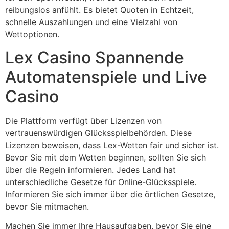
reibungslos anfühlt. Es bietet Quoten in Echtzeit,
schnelle Auszahlungen und eine Vielzahl von
Wettoptionen.
Lex Casino Spannende
Automatenspiele und Live
Casino
Die Plattform verfügt über Lizenzen von
vertrauenswürdigen Glücksspielbehörden. Diese
Lizenzen beweisen, dass Lex-Wetten fair und sicher ist.
Bevor Sie mit dem Wetten beginnen, sollten Sie sich
über die Regeln informieren. Jedes Land hat
unterschiedliche Gesetze für Online-Glücksspiele.
Informieren Sie sich immer über die örtlichen Gesetze,
bevor Sie mitmachen.
Machen Sie immer Ihre Hausaufgaben, bevor Sie eine