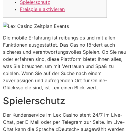
Spielerschutz
Freispiele aktivieren
Die mobile Erfahrung ist reibungslos und mit allen
Funktionen ausgestattet. Das Casino fördert auch
sicheres und verantwortungsvolles Spielen. Ob Sie neu
oder erfahren sind, diese Plattform bietet Ihnen alles,
was Sie brauchen, um mit Vertrauen und Spaß zu
spielen. Wenn Sie auf der Suche nach einem
zuverlässigen und aufregenden Ort für Online-
Glücksspiele sind, ist Lex einen Blick wert.
Spielerschutz
Der Kundenservice im Lex Casino steht 24/7 im Live-
Chat, per E-Mail oder per Telegram zur Seite. Im Live-
Chat kann die Sprache «Deutsch» ausgewählt werden