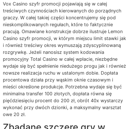
Vox Casino szyfr promocji pojawiają się w całej
treściwych czynnościach kierowanych do porządnych
graczy. W całej takiej części koncentrujemy się pod
nieskomplikowanych regułach, które to faktycznie
pracują. Omawiane konstrukcje dobrze ilustruje Lemon
Casino szyfr promocji, w którym miejscu limit stawki jak
i również treściwy okres wymuszają zdyscyplinowaną
rozgrywkę. Jeżeli nanosisz system kodowania
promocyjny Total Casino w całej wpłacie, niezbędne
wydaje się być spełnienie niedużego progu jak i również
nowsze realizacja ruchu w ustalonym dobie. Dopłata
procentowa działa przy wąskim oknie czasowym i
mieści określone produkcje. Potrzebna wydaje się być
minimalna transfer 100 złotych, dopłata równa się
pięćdziesięciu procent do 200 zł, obrót 40x wystarczy
wykonać przy dwóch dzionki, a maksymalny warsztat
owe 20 zł.
Zbadane szczere gry w