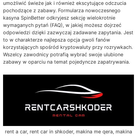
umożliwić świeże jak i również ekscytujące odczucia
pochodzące z zabawy. Formularza nowoczesnego
kasyna SpinBetter odkryjesz sekcję wielokrotnie
wymaganych pytań (FAQ), w jakiej możesz dojrzeć
odpowiedzi dzięki zazwyczaj zadawane zapytania. Jest
to w charakterze najlepsza opcja gwoli fanów
korzystających spośród kryptowaluty przy rozrywkach.
Wszelcy zawodnicy potrafią wybrać swoje ulubione
zabawy w oparciu na temat pojedyncze zapatrywania.
rent a car, rent car in shkoder, makina me qera, makina