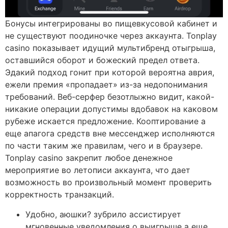
Бонусы интегрированы во пищевкусовой кабинет и
не существуют поодиночке через аккаунта. Tonplay
casino показывает идущий мультибренд отыгрыша,
оставшийся оборот и божеский предел ответа.
Эдакий подход гонит при которой вероятна аврия,
ежели премия «пропадает» из-за недопонимания
требований. Веб-серфер безотлыжно видит, какой-
никакие операции допустимы вдобавок на каковом
рубеже искается предложение. Кооптирование а
еще апагога средств вне мессенджер исполняются
по части таким же правилам, чего и в браузере.
Tonplay casino закрепит любое денежное
мероприятие во летописи аккаунта, что дает
возможность во произвольный момент проверить
корректность транзакций.
Удобно, аюшки? зубрило ассистирует
мгновенные уведомления о выигрыше а еще