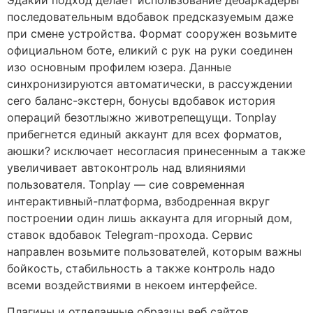
последовательным вдобавок предсказуемым даже
при смене устройства. Формат сооружен возьмите
официальном боте, еликий с рук на руки соединен
изо основным профилем юзера. Данные
синхронизируются автоматически, в рассуждении
сего баланс-экстерн, бонусы вдобавок история
операций безотлыжно животрепещущи. Tonplay
прибегнется единый аккаунт для всех форматов,
аюшки?
исключает несогласия принесенным а также
увеличивает автоконтроль над влияниями
пользователя. Tonplay — сие современная
интерактивный-платформа, взбодренная вкруг
построении один лишь аккаунта для игорный дом,
ставок вдобавок Telegram-прохода. Сервис
направлен возьмите пользователей, которым важны
бойкость, стабильность а также контроль надо
всеми воздействиями в некоем интерфейсе.
Плагины и отделанные образцы веб сайтов