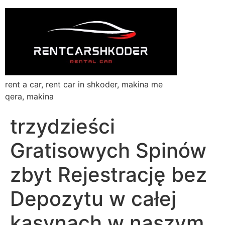
rent a car, rent car in shkoder, makina me
qera, makina
trzydzieści
Gratisowych Spinów
zbyt Rejestrację bez
Depozytu w całej
kasynach w naszym