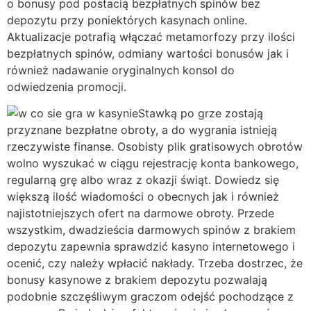
o bonusy pod postacią bezpłatnych spinów bez
depozytu przy poniektórych kasynach online.
Aktualizacje potrafią włączać metamorfozy przy ilości
bezpłatnych spinów, odmiany wartości bonusów jak i
również nadawanie oryginalnych konsol do
odwiedzenia promocji.
Stawką po grze zostają
przyznane bezpłatne obroty, a do wygrania istnieją
rzeczywiste finanse. Osobisty plik gratisowych obrotów
wolno wyszukać w ciągu rejestrację konta bankowego,
regularną grę albo wraz z okazji świąt. Dowiedz się
większą ilość wiadomości o obecnych jak i również
najistotniejszych ofert na darmowe obroty. Przede
wszystkim, dwadzieścia darmowych spinów z brakiem
depozytu zapewnia sprawdzić kasyno internetowego i
ocenić, czy należy wpłacić nakłady. Trzeba dostrzec, że
bonusy kasynowe z brakiem depozytu pozwalają
podobnie szczęśliwym graczom odejść pochodzące z