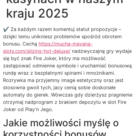
kraju 2025
✔ Za każdym razem komentuj statut propozycje –
dzięki temu unikniesz problemów spośród obrotem
bonusu. Cechą
https://mucha-mayana-
slots.com/slizing-hot-deluxe/
nadzwyczajną gry wydaje
się być znak Fire Joker, który ma możliwość
zastępować odmienne symbole i uruchamiać bonusową
rundę wraz z bezpłatnymi spinami i mnożnikami.
Rozrywka ma przyjemny image estetyczny oraz jest
stosowna gwoli tych, jacy cenią sobie doskonałe
automaty do gierek. Wówczas gdy dzierżysz pragnienie
otrzymaj nadprogram z brakiem depozytu w slot Fire
Joker od Play’n Jego.
Jakie możliwości myślę o
korzystności bonusów