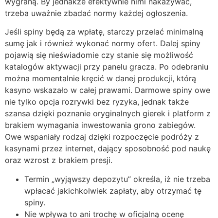
wygraną. By jednakże efektywnie nimi nakazywać,
trzeba uważnie zbadać normy każdej ogłoszenia.
Jeśli spiny będą za wpłatę, starczy przelać minimalną
sumę jak i również wykonać normy ofert. Dalej spiny
pojawią się nieświadomie czy stanie się możliwość
katalogów aktywacji przy panelu gracza. Po odebraniu
można momentalnie kręcić w danej produkcji, którą
kasyno wskazało w całej prawami. Darmowe spiny owe
nie tylko opcja rozrywki bez ryzyka, jednak także
szansa dzięki poznanie oryginalnych gierek i platform z
brakiem wymagania inwestowania grono zabiegów.
Owe wspaniały rodzaj dzięki rozpoczęcie podróży z
kasynami przez internet, dający sposobność pod naukę
oraz wzrost z brakiem presji.
Termin „wyjąwszy depozytu” określa, iż nie trzeba
wpłacać jakichkolwiek zapłaty, aby otrzymać tę
spiny.
Nie wpływa to ani trochę w oficjalną ocenę