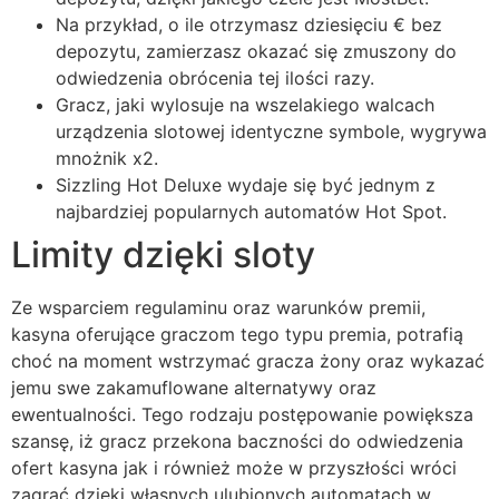
Na przykład, o ile otrzymasz dziesięciu € bez
depozytu, zamierzasz okazać się zmuszony do
odwiedzenia obrócenia tej ilości razy.
Gracz, jaki wylosuje na wszelakiego walcach
urządzenia slotowej identyczne symbole, wygrywa
mnożnik x2.
Sizzling Hot Deluxe wydaje się być jednym z
najbardziej popularnych automatów Hot Spot.
Limity dzięki sloty
Ze wsparciem regulaminu oraz warunków premii,
kasyna oferujące graczom tego typu premia, potrafią
choć na moment wstrzymać gracza żony oraz wykazać
jemu swe zakamuflowane alternatywy oraz
ewentualności. Tego rodzaju postępowanie powiększa
szansę, iż gracz przekona baczności do odwiedzenia
ofert kasyna jak i również może w przyszłości wróci
zagrać dzięki własnych ulubionych automatach w