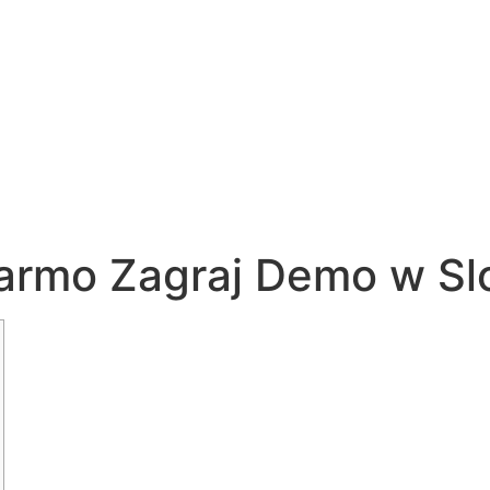
 darmo Zagraj Demo w S