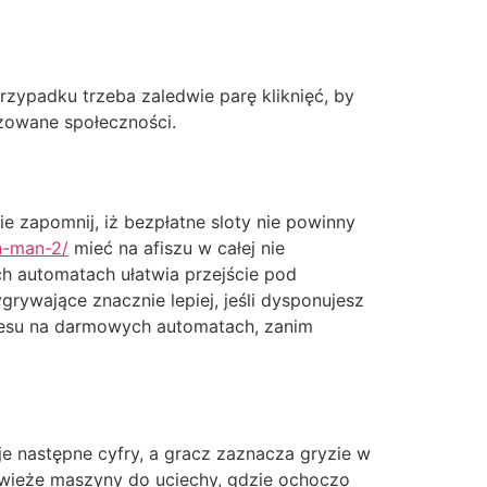
ypadku trzeba zaledwie parę kliknięć, by
izowane społeczności.
ie zapomnij, iż bezpłatne sloty nie powinny
n-man-2/
mieć na afiszu w całej nie
h automatach ułatwia przejście pod
ywające znacznie lepiej, jeśli dysponujesz
resu na darmowych automatach, zanim
e następne cyfry, a gracz zaznacza gryzie w
Świeże maszyny do uciechy, gdzie ochoczo