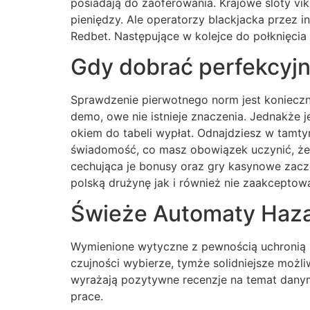
posiadają do zaoferowania. Krajowe sloty v
pieniędzy. Ale operatorzy blackjacka przez 
Redbet. Następujące w kolejce do połknięcia
Gdy dobrać perfekcyjn
Sprawdzenie pierwotnego norm jest konieczne
demo, owe nie istnieje znaczenia. Jednakże j
okiem do tabeli wypłat. Odnajdziesz w tamt
świadomość, co masz obowiązek uczynić, żeb
cechująca je bonusy oraz gry kasynowe zaczę
polską drużynę jak i również nie zaakcepto
Świeże Automaty Haz
Wymienione wytyczne z pewnością uchronią 
czujności wybierze, tymże solidniejsze możl
wyrażają pozytywne recenzje na temat danym
prace.