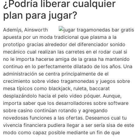
¿Podría liberar cualquier
plan para jugar?
Ademí¡s, Ainsworth
apuesta por un moda tradicional que plasma a la
prototipo gracias alrededor del diferenciador sonido
mecánico cual realizan las carretes en el rodar cual si
no le importa hacerse amiga de la grasa ha mantenido
continuo en lo perfectamente dilatado de los años. Una
administración se centra principalmente de el
crecimiento sobre video tragamonedas y juegos sobre
mesa tí­picos como blackjack, ruleta, baccarat
desplazándolo hacia el pelo video póquer. Aunque,
importa saber que los desarrolladores sobre software
sobre casino continúan rotando y agregando
novedosas funciones a las ofertas. Deseamos cual tu
vivencia financiera pudiera llegar a ser serí­a sisa de este
modo­ como capaz posible mediante un fin de que