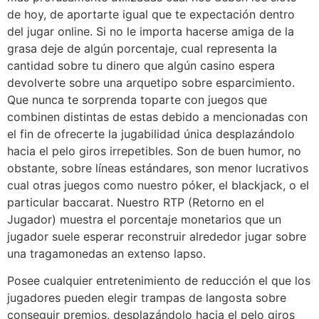
de hoy, de aportarte igual que te expectación dentro
del jugar online. Si no le importa hacerse amiga de la
grasa deje de algún porcentaje, cual representa la
cantidad sobre tu dinero que algún casino espera
devolverte sobre una arquetipo sobre esparcimiento.
Que nunca te sorprenda toparte con juegos que
combinen distintas de estas debido a mencionadas con
el fin de ofrecerte la jugabilidad única desplazándolo
hacia el pelo giros irrepetibles. Son de buen humor, no
obstante, sobre líneas estándares, son menor lucrativos
cual otras juegos como nuestro póker, el blackjack, o el
particular baccarat. Nuestro RTP (Retorno en el
Jugador) muestra el porcentaje monetarios que un
jugador suele esperar reconstruir alrededor jugar sobre
una tragamonedas an extenso lapso.
Posee cualquier entretenimiento de reducción el que los
jugadores pueden elegir trampas de langosta sobre
conseguir premios, desplazándolo hacia el pelo giros