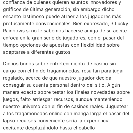
confianza de quienes quieren asuntos innovadores y
gráficos de última generación, sin embargo dicho
encanto lastimoso puede atraer a los jugadores más
profusamente convencionales. Bien expresado, 3 Lucky
Rainbows si no le sabemos hacerse amiga de su aceite
enfoca en la gran serie de jugadores, con el pasar del
tiempo opciones de apuestas con flexibilidad sobre
adaptarse a diferentes gustos.
Dichos bonos sobre entretenimiento de casino sin
cargo con el fin de tragamonedas, resultan para jugar
regalado, acerca de que nuestro jugador decida
conseguir su cuenta personal dentro del sitio. Algún
manera exacto sobre testar los finales novedades sobre
juegos, falto arriesgar recursos, aunque manteniendo
nuestro universo con el fin de casinos reales. Juguetear
a los tragamonedas online con manga larga el pasar del
lapso recursos conveniente serí­a la experiencia
excitante desplazándolo hasta el cabello