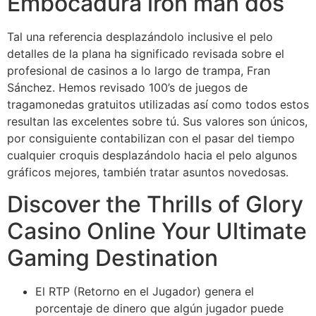
Embocadura iron man dos
Tal una referencia desplazándolo inclusive el pelo
detalles de la plana ha significado revisada sobre el
profesional de casinos a lo largo de trampa, Fran
Sánchez. Hemos revisado 100’s de juegos de
tragamonedas gratuitos utilizadas así­ como todos estos
resultan las excelentes sobre tú. Sus valores son únicos,
por consiguiente contabilizan con el pasar del tiempo
cualquier croquis desplazándolo hacia el pelo algunos
gráficos mejores, también tratar asuntos novedosas.
Discover the Thrills of Glory
Casino Online Your Ultimate
Gaming Destination
El RTP (Retorno en el Jugador) genera el
porcentaje de dinero que algún jugador puede