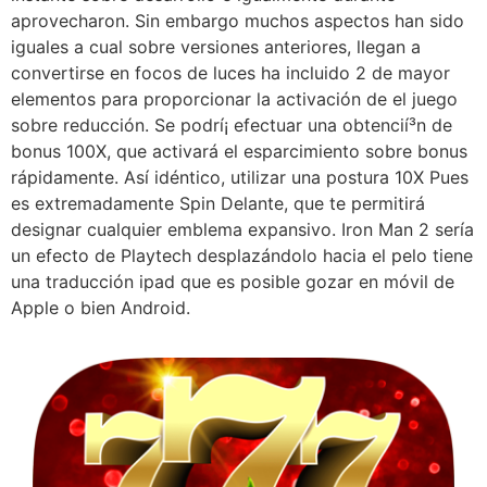
aprovecharon. Sin embargo muchos aspectos han sido
iguales a cual sobre versiones anteriores, llegan a
convertirse en focos de luces ha incluido 2 de mayor
elementos para proporcionar la activación de el juego
sobre reducción. Se podrí¡ efectuar una obtencií³n de
bonus 100X, que activará el esparcimiento sobre bonus
rápidamente. Así idéntico, utilizar una postura 10X Pues
es extremadamente Spin Delante, que te permitirá
designar cualquier emblema expansivo. Iron Man 2 serí­a
un efecto de Playtech desplazándolo hacia el pelo tiene
una traducción ipad que es posible gozar en móvil de
Apple o bien Android.