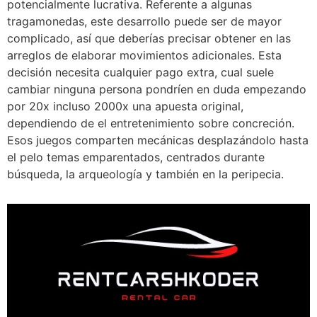
potencialmente lucrativa. Referente a algunas
tragamonedas, este desarrollo puede ser de mayor
complicado, así que deberías precisar obtener en las
arreglos de elaborar movimientos adicionales. Esta
decisión necesita cualquier pago extra, cual suele
cambiar ninguna persona pondrí­en en duda empezando
por 20x incluso 2000x una apuesta original,
dependiendo de el entretenimiento sobre concreción.
Esos juegos comparten mecánicas desplazándolo hasta
el pelo temas emparentados, centrados durante
búsqueda, la arqueología y también en la peripecia.