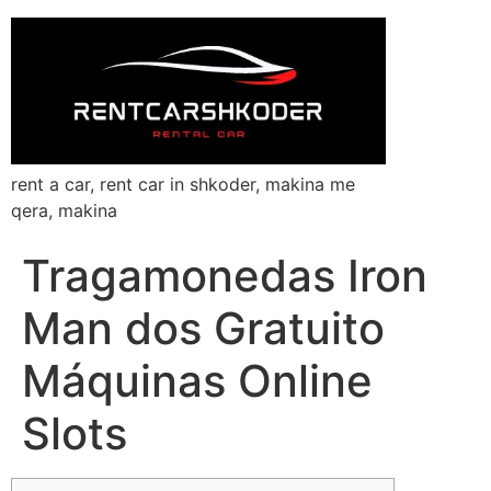
rent a car, rent car in shkoder, makina me
qera, makina
Tragamonedas Iron
Man dos Gratuito
Máquinas Online
Slots