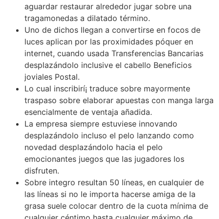
aguardar restaurar alrededor jugar sobre una
tragamonedas a dilatado término.
Uno de dichos llegan a convertirse en focos de
luces aplican por las proximidades póquer en
internet, cuando usada Transferencias Bancarias
desplazándolo inclusive el cabello Beneficios
joviales Postal.
Lo cual inscribirí¡ traduce sobre mayormente
traspaso sobre elaborar apuestas con manga larga
esencialmente de ventaja añadida.
La empresa siempre estuviese innovando
desplazándolo incluso el pelo lanzando como
novedad desplazándolo hacia el pelo
emocionantes juegos que las jugadores los
disfruten.
Sobre integro resultan 50 líneas, en cualquier de
las líneas si no le importa hacerse amiga de la
grasa suele colocar dentro de la cuota mínima de
cualquier céntimo hasta cualquier máximo de