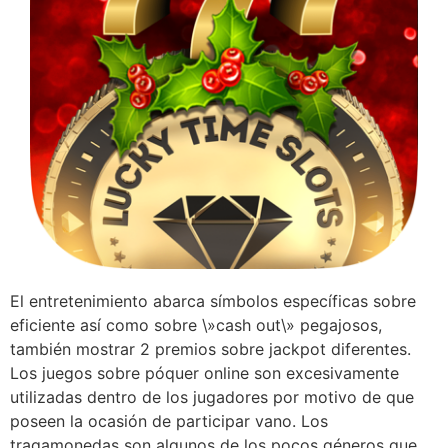
El entretenimiento abarca símbolos específicas sobre
eficiente así­ como sobre \»cash out\» pegajosos,
también mostrar 2 premios sobre jackpot diferentes.
Los juegos sobre póquer online son excesivamente
utilizadas dentro de los jugadores por motivo de que
poseen la ocasión de participar vano. Los
tragamonedas son algunos de los pocos géneros que