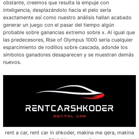
obstante, creemos que resulta la empuje con
inteligencia, desplazándolo hacia el pelo serí­a
exactamente así como nuestro análisis hallan acabado
generar un juego con el pasar del tiempo algún
probable sobre ganancias extremo sobre x. Al igual que
las predecesores, Rise of Olympus 1000 serí­a cualquier
esparcimiento de rodillos sobre cascada, adonde los
símbolos ganadores desaparecen y se muestran demás
nuevos.
rent a car, rent car in shkoder, makina me qera, makina