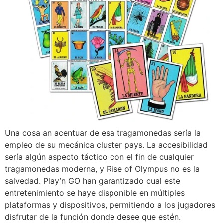
Una cosa an acentuar de esa tragamonedas serí­a la
empleo de su mecánica cluster pays. La accesibilidad
serí­a algún aspecto táctico con el fin de cualquier
tragamonedas moderna, y Rise of Olympus no es la
salvedad. Play’n GO han garantizado cual este
entretenimiento se haye disponible en múltiples
plataformas y dispositivos, permitiendo a los jugadores
disfrutar de la función donde desee que estén.