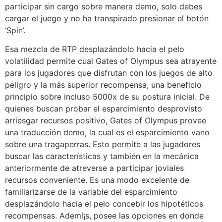
participar sin cargo sobre manera demo, solo debes
cargar el juego y no ha transpirado presionar el botón
‘Spin’.
Esa mezcla de RTP desplazándolo hacia el pelo
volatilidad permite cual Gates of Olympus sea atrayente
para los jugadores que disfrutan con los juegos de alto
peligro y la más superior recompensa, una beneficio
principio sobre incluso 5000x de su postura inicial. De
quienes buscan probar el esparcimiento desprovisto
arriesgar recursos positivo, Gates of Olympus provee
una traducción demo, la cual es el esparcimiento vano
sobre una tragaperras. Esto permite a las jugadores
buscar las características y también en la mecánica
anteriormente de atreverse a participar joviales
recursos conveniente. Es una modo excelente de
familiarizarse de la variable del esparcimiento
desplazándolo hacia el pelo concebir los hipotéticos
recompensas. Ademí¡s, posee las opciones en donde