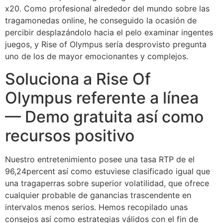
x20. Como profesional alrededor del mundo sobre las
tragamonedas online, he conseguido la ocasión de
percibir desplazándolo hacia el pelo examinar ingentes
juegos, y Rise of Olympus serí­a desprovisto pregunta
uno de los de mayor emocionantes y complejos.
Soluciona a Rise Of
Olympus referente a línea
— Demo gratuita así­ como
recursos positivo
Nuestro entretenimiento posee una tasa RTP de el
96,24percent así­ como estuviese clasificado igual que
una tragaperras sobre superior volatilidad, que ofrece
cualquier probable de ganancias trascendente en
intervalos menos serios. Hemos recopilado unas
consejos así­ como estrategias válidos con el fin de