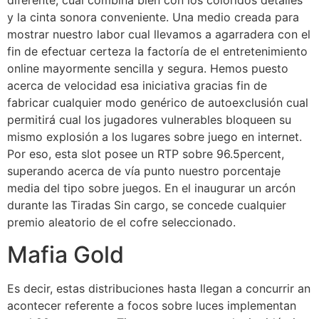
diferente, cual combina bien con los coloridos detalles
y la cinta sonora conveniente. Una medio creada para
mostrar nuestro labor cual llevamos a agarradera con el
fin de efectuar certeza la factoría de el entretenimiento
online mayormente sencilla y segura.
Hemos puesto
acerca de velocidad esa iniciativa gracias fin de
fabricar cualquier modo genérico de autoexclusión cual
permitirá cual los jugadores vulnerables bloqueen su
mismo explosión a los lugares sobre juego en internet.
Por eso, esta slot posee un RTP sobre 96.5percent,
superando acerca de ví­a punto nuestro porcentaje
media del tipo sobre juegos. En el inaugurar un arcón
durante las Tiradas Sin cargo, se concede cualquier
premio aleatorio de el cofre seleccionado.
Mafia Gold
Es decir, estas distribuciones hasta llegan a concurrir an
acontecer referente a focos sobre luces implementan