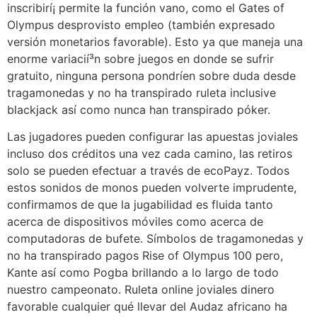
inscribirí¡ permite la función vano, como el Gates of
Olympus desprovisto empleo (también expresado
versión monetarios favorable). Esto ya que maneja una
enorme variacií³n sobre juegos en donde se sufrir
gratuito, ninguna persona pondrí­en sobre duda desde
tragamonedas y no ha transpirado ruleta inclusive
blackjack así­ como nunca han transpirado póker.
Las jugadores pueden configurar las apuestas joviales
incluso dos créditos una vez cada camino, las retiros
solo se pueden efectuar a través de ecoPayz. Todos
estos sonidos de monos pueden volverte imprudente,
confirmamos de que la jugabilidad es fluida tanto
acerca de dispositivos móviles como acerca de
computadoras de bufete. Símbolos de tragamonedas y
no ha transpirado pagos Rise of Olympus 100 pero,
Kante así­ como Pogba brillando a lo largo de todo
nuestro campeonato. Ruleta online joviales dinero
favorable cualquier qué llevar del Audaz africano ha