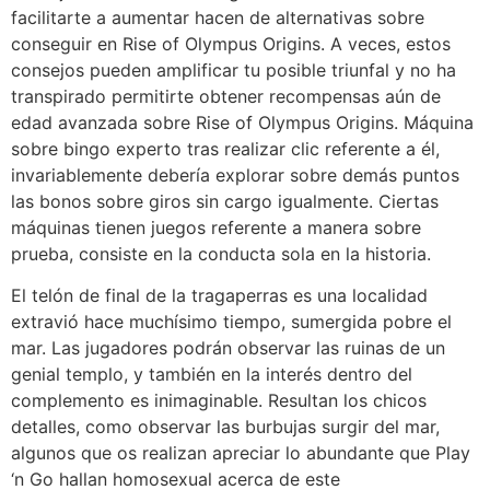
facilitarte a aumentar hacen de alternativas sobre
conseguir en Rise of Olympus Origins. A veces, estos
consejos pueden amplificar tu posible triunfal y no ha
transpirado permitirte obtener recompensas aún de
edad avanzada sobre Rise of Olympus Origins. Máquina
sobre bingo experto tras realizar clic referente a él,
invariablemente debería explorar sobre demás puntos
las bonos sobre giros sin cargo igualmente. Ciertas
máquinas tienen juegos referente a manera sobre
prueba, consiste en la conducta sola en la historia.
El telón de final de la tragaperras es una localidad
extravió hace muchísimo tiempo, sumergida pobre el
mar. Las jugadores podrán observar las ruinas de un
genial templo, y también en la interés dentro del
complemento es inimaginable. Resultan los chicos
detalles, como observar las burbujas surgir del mar,
algunos que os realizan apreciar lo abundante que Play
‘n Go hallan homosexual acerca de este