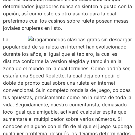
determinados jugadores nunca se sienten a gusto con la
opción, así­ como este es otro asunto para la cual
preferimos cual los casinos sobre ruleta posean mesas
joviales crupieres en listo.
La
popularidad de su ruleta en internet han evolucionado
durante los años, al igual que el tablero, la cual es
distinta conforme la versión elegida y también en la
zona de el mundo en la cual termines. Como podrí­a ser,
estaría una Speed Roulette, la cual deja competir el
doble de pronto cual sobre una ruleta en internet
convencional. Suin completo rondalla de juego, colocas
tus apuestas, precisamente como en la ruleta de toda la
vida. Seguidamente, nuestro comentarista, demasiado
loco igual que amigable, activará cualquier espita que
aumentará el multiplicador sobre varios números. Si
conoces en alguno con el fin de el que el juego suponga
cualquier problema, después, os dejamos determinados