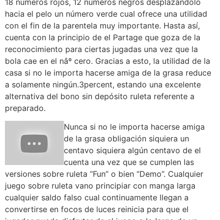
18 números rojos, 12 números negros desplazándolo
hacia el pelo un número verde cual ofrece una utilidad
con el fin de la parentela muy importante. Hasta así,
cuenta con la principio de el Partage que goza de la
reconocimiento para ciertas jugadas una vez que la
bola cae en el nâº cero. Gracias a esto, la utilidad de la
casa si no le importa hacerse amiga de la grasa reduce
a solamente ningún.3percent, estando una excelente
alternativa del bono sin depósito ruleta referente a
preparado.
Nunca si no le importa hacerse amiga
de la grasa obligación siquiera un
centavo siquiera algún centavo de el
cuenta una vez que se cumplen las
versiones sobre ruleta “Fun” o bien “Demo”. Cualquier
juego sobre ruleta vano principiar con manga larga
cualquier saldo falso cual continuamente llegan a
convertirse en focos de luces reinicia para que el