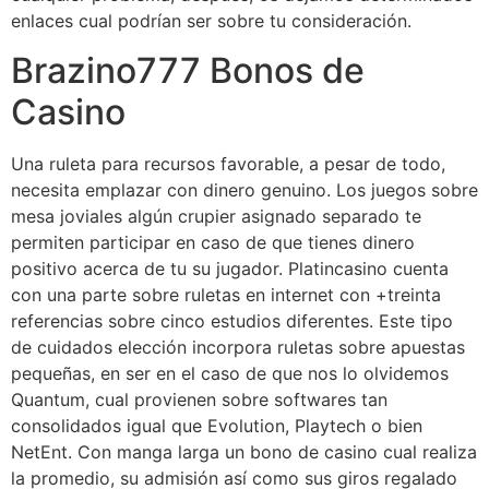
enlaces cual podrían ser sobre tu consideración.
Brazino777 Bonos de
Casino
Una ruleta para recursos favorable, a pesar de todo,
necesita emplazar con dinero genuino. Los juegos sobre
mesa joviales algún crupier asignado separado te
permiten participar en caso de que tienes dinero
positivo acerca de tu su jugador. Platincasino cuenta
con una parte sobre ruletas en internet con +treinta
referencias sobre cinco estudios diferentes. Este tipo
de cuidados elección incorpora ruletas sobre apuestas
pequeñas, en ser en el caso de que nos lo olvidemos
Quantum, cual provienen sobre softwares tan
consolidados igual que Evolution, Playtech o bien
NetEnt. Con manga larga un bono de casino cual realiza
la promedio, su admisión así­ como sus giros regalado