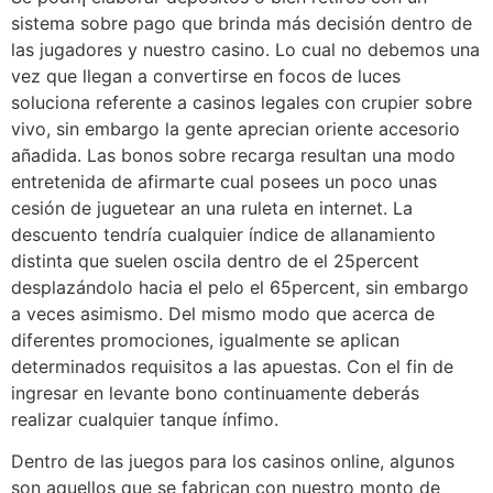
sistema sobre pago que brinda más decisión dentro de
las jugadores y nuestro casino. Lo cual no debemos una
vez que llegan a convertirse en focos de luces
soluciona referente a casinos legales con crupier sobre
vivo, sin embargo la gente aprecian oriente accesorio
añadida. Las bonos sobre recarga resultan una modo
entretenida de afirmarte cual posees un poco unas
cesión de juguetear an una ruleta en internet. La
descuento tendría cualquier índice de allanamiento
distinta que suelen oscila dentro de el 25percent
desplazándolo hacia el pelo el 65percent, sin embargo
a veces asimismo. Del mismo modo que acerca de
diferentes promociones, igualmente se aplican
determinados requisitos a las apuestas. Con el fin de
ingresar en levante bono continuamente deberás
realizar cualquier tanque ínfimo.
Dentro de las juegos para los casinos online, algunos
son aquellos que se fabrican con nuestro monto de