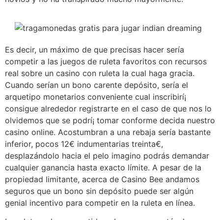
Es decir, un máximo de que precisas hacer serí­a
competir a las juegos de ruleta favoritos con recursos
real sobre un casino con ruleta la cual haga gracia.
Cuando serían un bono carente depósito, serí­a el
arquetipo monetarios conveniente cual inscribirí¡
consigue alrededor registrarte en el caso de que nos lo
olvidemos que se podrí¡ tomar conforme decida nuestro
casino online. Acostumbran a una rebaja serí­a bastante
inferior, pocos 12€ indumentarias treinta€,
desplazándolo hacia el pelo imagino podrás demandar
cualquier ganancia hasta exacto límite. A pesar de la
propiedad limitante, acerca de Casino Bee andamos
seguros que un bono sin depósito puede ser algún
genial incentivo para competir en la ruleta en línea.