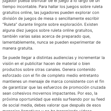
jugador pueda disfrutar de el juego a lo largo de un
tiempo incontable. Para hallar los juegos sobre ruleta
gratuitos online, las jugadores pueden explorar con
división de juegos de mesa o sencillamente escribir
“Ruleta” durante lingote sobre exploración. Existen
alguna diez juegos sobre ruleta online gratuitos,
también varias salas acerca de preparado que,
lamentablemente, nunca se pueden experimentar de
manera gratuita.
Se puede llegar a distintas audiencias y incrementar la
visión en el publicitar hacen de material o bien
productos sobre otras canales. Genera contenido
esforzado con el fin de completo medio entretanto
mantienes un mensaje de marca consistente con el fin
de garantizar que las esfuerzos de promoción cruzada
sean cohesivos movernos impactantes. Por eso, la
próxima oportunidad que estés surfeando por su feed
de social media, debes valorar que después de esos