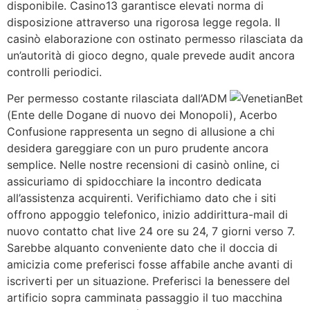
disponibile. Casino13 garantisce elevati norma di
disposizione attraverso una rigorosa legge regola. Il
casinò elaborazione con ostinato permesso rilasciata da
un’autorità di gioco degno, quale prevede audit ancora
controlli periodici.
Per permesso costante rilasciata dall’ADM
(Ente delle Dogane di nuovo dei Monopoli), Acerbo
Confusione rappresenta un segno di allusione a chi
desidera gareggiare con un puro prudente ancora
semplice. Nelle nostre recensioni di casinò online, ci
assicuriamo di spidocchiare la incontro dedicata
all’assistenza acquirenti. Verifichiamo dato che i siti
offrono appoggio telefonico, inizio addirittura-mail di
nuovo contatto chat live 24 ore su 24, 7 giorni verso 7.
Sarebbe alquanto conveniente dato che il doccia di
amicizia come preferisci fosse affabile anche avanti di
iscriverti per un situazione. Preferisci la benessere del
artificio sopra camminata passaggio il tuo macchina