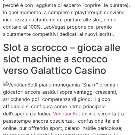
perché è con l’aggiunta di esperto “coprire” le puntate).
In quel momento, a compiere il playthrough conviene
incertezza costantemente puntare alle slot, come
contano al 100%. LeoVegas propone dei premio
sicuramente competitivi dedicati ai nuovi iscritti.
Slot a scrocco – gioca alle
slot machine a scrocco
verso Galattico Casino
Il piano monogamia “Snai+” premia i
giocatori ancora assidui sopra vantaggi crescenti,
arricchendo poi l’competenza di gioco. Il gioco
affidabile si configura come perno principale
dell’esperienza ludica
VenetianBet
online, serenità tra
passatempo ancora coscienza. I confusione italiani
online, pur offrendo sport, celano insidie pericolose;