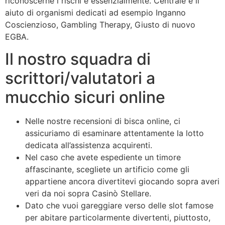
riconoscerne i rischi è essenzialmente. Centrale è il
aiuto di organismi dedicati ad esempio Inganno
Coscienzioso, Gambling Therapy, Giusto di nuovo
EGBA.
Il nostro squadra di
scrittori/valutatori a
mucchio sicuri online
Nelle nostre recensioni di bisca online, ci
assicuriamo di esaminare attentamente la lotto
dedicata all’assistenza acquirenti.
Nel caso che avete espediente un timore
affascinante, scegliete un artificio come gli
appartiene ancora divertitevi giocando sopra averi
veri da noi sopra Casinò Stellare.
Dato che vuoi gareggiare verso delle slot famose
per abitare particolarmente divertenti, piuttosto,