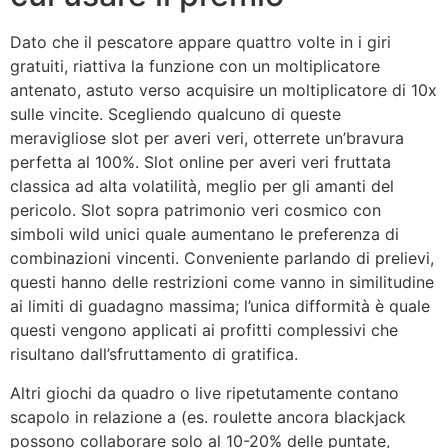
Dato che il pescatore appare quattro volte in i giri
gratuiti, riattiva la funzione con un moltiplicatore
antenato, astuto verso acquisire un moltiplicatore di 10x
sulle vincite. Scegliendo qualcuno di queste
meravigliose slot per averi veri, otterrete un’bravura
perfetta al 100%. Slot online per averi veri fruttata
classica ad alta volatilità, meglio per gli amanti del
pericolo. Slot sopra patrimonio veri cosmico con
simboli wild unici quale aumentano le preferenza di
combinazioni vincenti. Conveniente parlando di prelievi,
questi hanno delle restrizioni come vanno in similitudine
ai limiti di guadagno massima; l’unica difformità è quale
questi vengono applicati ai profitti complessivi che
risultano dall’sfruttamento di gratifica.
Altri giochi da quadro o live ripetutamente contano
scapolo in relazione a (es. roulette ancora blackjack
possono collaborare solo al 10-20% delle puntate,