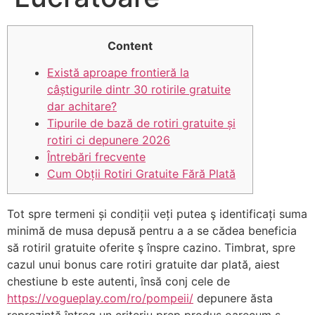
Content
Există aproape frontieră la
câștigurile dintr 30 rotirile gratuite
dar achitare?
Tipurile de bază de rotiri gratuite și
rotiri ci depunere 2026
Întrebări frecvente
Cum Obții Rotiri Gratuite Fără Plată
Tot spre termeni și condiții veți putea ş identificați suma
minimă de musa depusă pentru a a se cădea beneficia
să rotiril gratuite oferite ş înspre cazino. Timbrat, spre
cazul unui bonus care rotiri gratuite dar plată, aiest
chestiune b este autenti, însă conj cele de
https://vogueplay.com/ro/pompeii/
depunere ăsta