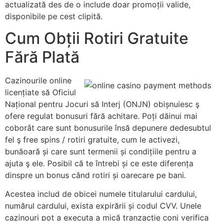
actualizată des de o include doar promoții valide,
disponibile pe cest clipită.
Cum Obții Rotiri Gratuite
Fără Plată
Cazinourile online
licențiate să Oficiul
Național pentru Jocuri să Interj (ONJN) obișnuiesc ş
ofere regulat bonusuri fără achitare. Poți dăinui mai
coborât care sunt bonusurile însă depunere dedesubtul
fel ş free spins / rotiri gratuite, cum le activezi,
bunăoară și care sunt termenii și condițiile pentru a
ajuta ş ele. Posibil că te întrebi și ce este diferența
dinspre un bonus când rotiri și oarecare pe bani.
Acestea includ de obicei numele titularului cardului,
numărul cardului, exista expirării și codul CVV. Unele
cazinouri pot a executa a mică tranzacție conj verifica