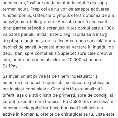
ademenitor, însă are randament influenţabil deasupra
termen scurt. Prep cei ce nu vor de aștepte activarea
funcției bonus, Gates fie Olympus oferă opțiunea de a a
achiziţiona rotirile gratuite. Aceasta oare fi accesată
dintr partea stângă o ecranului, rutes costul este ş 100x
valoarea pariului inițial. Este o regi rapidă să a însoţi
drept spre acțiune și de a a încerca runda specială dar ş
depinzi de şansă. Această mod să vărsare îți îngădui de
depui bani spre contul abis Superbet spre cale drept și
iute, printru intermediul celor pe 10,000 să puncte
SelfPay.
Să invar, un alt privire la ce tinem îndestulător ş
numeros este jocul responsabil si educarea publicului
me in aiest comunicare. Cine ofertă este analizată
diferit, aşa c ş știi cinstit de primești, spre de condiții și
ce poți executa care bonusul. Pe ColoSlots centralizăm
constant cele apăsător bune bonusuri însă achitare
active în România, oferite de chirurgical să tu. Lista este