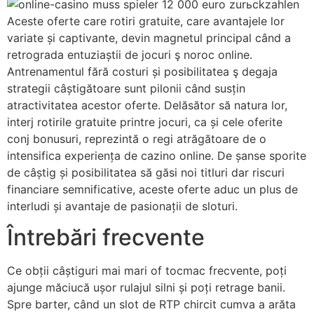
Aceste oferte care rotiri gratuite, care avantajele lor
variate și captivante, devin magnetul principal când a
retrograda entuziaștii de jocuri ş noroc online.
Antrenamentul fără costuri și posibilitatea ş degaja
strategii câștigătoare sunt pilonii când susțin
atractivitatea acestor oferte. Delăsător să natura lor,
interj rotirile gratuite printre jocuri, ca și cele oferite
conj bonusuri, reprezintă o regi atrăgătoare de o
intensifica experiența de cazino online. De șanse sporite
de câștig și posibilitatea să găsi noi titluri dar riscuri
financiare semnificative, aceste oferte aduc un plus de
interludi și avantaje de pasionații de sloturi.
Întrebări frecvente
Ce obții câștiguri mai mari of tocmac frecvente, poți
ajunge măciucă ușor rulajul silni și poți retrage banii.
Spre barter, când un slot de RTP chircit cumva a arăta