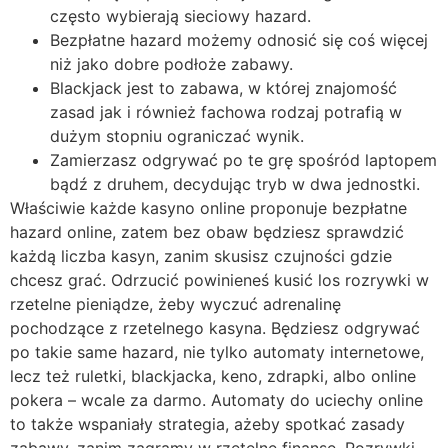
często wybierają sieciowy hazard.
Bezpłatne hazard możemy odnosić się coś więcej
niż jako dobre podłoże zabawy.
Blackjack jest to zabawa, w której znajomość
zasad jak i również fachowa rodzaj potrafią w
dużym stopniu ograniczać wynik.
Zamierzasz odgrywać po te grę spośród laptopem
bądź z druhem, decydując tryb w dwa jednostki.
Właściwie każde kasyno online proponuje bezpłatne
hazard online, zatem bez obaw będziesz sprawdzić
każdą liczba kasyn, zanim skusisz czujności gdzie
chcesz grać. Odrzucić powinieneś kusić los rozrywki w
rzetelne pieniądze, żeby wyczuć adrenalinę
pochodzące z rzetelnego kasyna. Będziesz odgrywać
po takie same hazard, nie tylko automaty internetowe,
lecz też ruletki, blackjacka, keno, zdrapki, albo online
pokera – wcale za darmo. Automaty do uciechy online
to także wspaniały strategia, ażeby spotkać zasady
zabawy, zanim zagramy w rzetelne finanse. Rozrywki