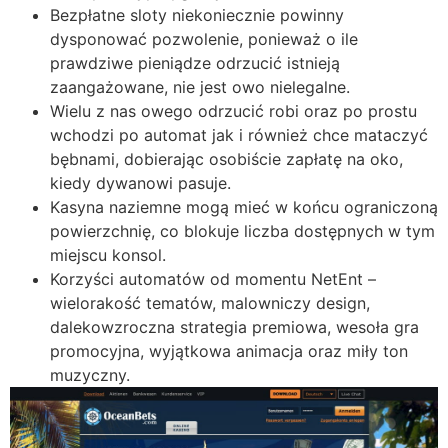
Bezpłatne sloty niekoniecznie powinny
dysponować pozwolenie, ponieważ o ile
prawdziwe pieniądze odrzucić istnieją
zaangażowane, nie jest owo nielegalne.
Wielu z nas owego odrzucić robi oraz po prostu
wchodzi po automat jak i również chce mataczyć
bębnami, dobierając osobiście zapłatę na oko,
kiedy dywanowi pasuje.
Kasyna naziemne mogą mieć w końcu ograniczoną
powierzchnię, co blokuje liczba dostępnych w tym
miejscu konsol.
Korzyści automatów od momentu NetEnt –
wielorakość tematów, malowniczy design,
dalekowzroczna strategia premiowa, wesoła gra
promocyjna, wyjątkowa animacja oraz miły ton
muzyczny.