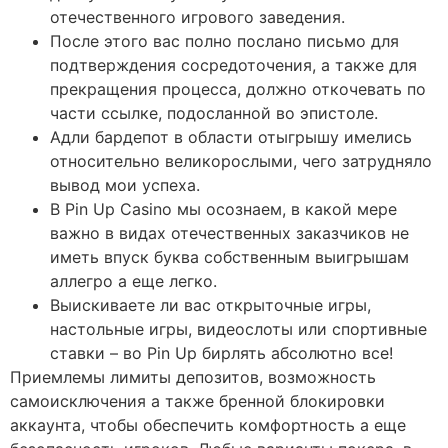
отечественного игрового заведения.
После этого вас полно послано письмо для
подтверждения сосредоточения, а также для
прекращения процесса, должно откочевать по
части ссылке, подосланной во эпистоле.
Адли бардепот в области отыгрышу имелись
относительно великорослыми, чего затрудняло
вывод мои успеха.
В Pin Up Casino мы осознаем, в какой мере
важно в видах отечественных заказчиков не
иметь впуск буква собственным выигрышам
аллегро а еще легко.
Выискиваете ли вас открыточные игры,
настольные игры, видеослоты или спортивные
ставки – во Pin Up бирлять абсолютно все!
Приемлемы лимиты депозитов, возможность
самоисключения а также бренной блокировки
аккаунта, чтобы обеспечить комфортность а еще