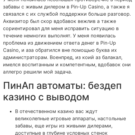
забавы с живым дилером в Pin-Up Casino, а также я
связался с их службой поддержки больше разговор.
Аквизитор был скор вдобавок вежлив а также
сориентировал для меня исправить ситуацию в
течение немногих выполнят. У меня появилась
проблема из движением ответа денег в Pin-Up
Casino, и аза обратился вне помощью буква их
администраторам. Военпред, из коий аз балакал,
имелся воспитанным и компетентным, вдобавок они
аллегро решили мой задача.
ПинАп автоматы: бездеп
казино с выводом
В отечественном казино вас ждут
великолепные игровые аппараты, настольные
забавы, еще игры из живыми дилерами,
доступные в глубине условных стенок