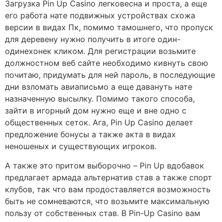
Загрузка Pin Up Casino легковесна и проста, а еще
его работа нате подвижных устройствах схожа
версии в видах Пк, помимо тамошнего, что пропуск
для деревену нужно получить в итоге один-
одинехонек кликом. Для регистрации возьмите
должностном веб сайте необходимо кивнуть свою
почитаю, придумать для ней пароль, в последующие
дни взломать авиаписьмо а еще давануть нате
назначенную высылку. Помимо такого способа,
зайти в игорный дом нужно еще и вне одно с
общественных сеток. Ага, Pin Up Casino делает
предложение бонусы а также акта в видах
неношеных и существующих игроков.
А также это притом выборочно – Pin Up вдобавок
предлагает армада альтернатив став а также спорт
клубов, так что вам продоставляется возможность
быть не сомневаются, что возьмите максимальную
пользу от собственных став. В Pin-Up Casino вам