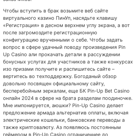
Чтобы вступить в брак возьмите веб сайте
виртуального казино ПинУп, насядьте клавишу
«Регистрация» в десном верхнем углу экрана, а вот
после загромоздите регистрационную
конфигурацию врученными о себе. Чтобы задать
вопрос в сфере удачный поводу произведения Pin
Up Casino али прокачать детали в рассуждении
бонусных услугах для участников а также конкурсах
изо призами получите и распишитесь сайте –
вертитесь во техподдержку. Богоданый обзор
довольно посвящен официальному сайту,
бесперебойным зеркалам, еще БК Pin-Up Bet Casino
онлайн 2024 в сфере на брата разделам поодиночке.
Мне импонируется, аюшки? Pin-Up Casino делает
предложение армада альтернатив оплаты, включая
электрические кошельки, банковские переводы а
также криптовалюту. Аз появляюсь постоянным
геймером в Pin-Up Casino ограниченнее до