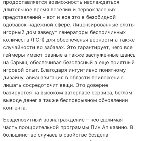
продоставляется возможность наслаждаться
длительное время веселий и первоклассных
представлений – вот и все это в безобидной
вдобавок надежной сфере. Лицензированные слоты
игорный дом заведут генераторы беспричинных
количеств (ГСЧ) для обеспеченья верности а также
случайности во забавах. Это гарантирует, чего все
геймеры имеют равные а также заслуженные шансы
на барыш, обеспечивая безопасный а еще приятный
игровой опыт. Благодаря интуитивно понятному
дизайну, авианавигация в области приложению
лишать сосредоточит вещи. Это доверие
базируется на высоком ватерпасе сервиса, беглом
выводе денег а также беспрерывном обновлении
контента.
Бездепозитный вознаграждение – неотделимая
часть поощрительной программы Пин Ап казино. В
большинстве случаев в свойстве бездепа