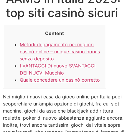
top siti casinò sicuri
Content
Metodi di pagamento nei migliori
casinò online – unique casino bonus
senza deposito
I VANTAGGI Di nuovo SVANTAGGI
DEI NUOVI Mucchio
Quale concedere un casinò corretto
Nei migliori nuovi casa da gioco online per Italia puoi
scoperchiare un’ampia opzione di giochi, fra cui slot
machine, giochi da asse che blackjack addirittura
roulette, poker di nuovo abbastanza aggiunto ancora.
Inoltre, trovi ancora tantissimi giochi dal vitale sopra