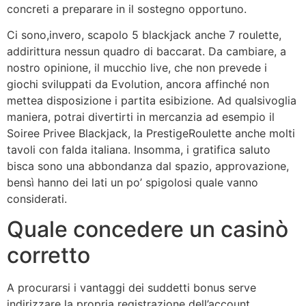
concreti a preparare in il sostegno opportuno.
Ci sono,invero, scapolo 5 blackjack anche 7 roulette,
addirittura nessun quadro di baccarat. Da cambiare, a
nostro opinione, il mucchio live, che non prevede i
giochi sviluppati da Evolution, ancora affinché non
mettea disposizione i partita esibizione. Ad qualsivoglia
maniera, potrai divertirti in mercanzia ad esempio il
Soiree Privee Blackjack, la PrestigeRoulette anche molti
tavoli con falda italiana. Insomma, i gratifica saluto
bisca sono una abbondanza dal spazio, approvazione,
bensì hanno dei lati un po’ spigolosi quale vanno
considerati.
Quale concedere un casinò
corretto
A procurarsi i vantaggi dei suddetti bonus serve
indirizzare la propria registrazione dell’account