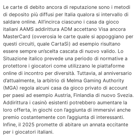
Le carte di debito ancora di reputazione sono i metodi
di deposito più diffusi per Italia qualora si intervallo di
saldare online. All’incirca ciascuno i casa da gioco
italiani AAMS addirittura ADM accettano Visa ancora
MasterCard (ovverosia le carte quale si appoggiano per
questi circuiti, quale CartaSì) ad esempio risultano
essere sempre un’scelta cascata di nuovo valido. Lo
Situazione italico prevede una periodo di normative a
protettore i giocatori come utilizzano le piattaforme
online di incontro per diversità. Tuttavia, al anniversario
d’attualmente, la arbitrio di Melma Gaming Authority
(MGA) regola alcuni casa da gioco privato di account
per paesi ad esempio Austria, Finlandia di nuovo Svezia.
Addirittura i casinò esistenti potrebbero aumentare la
loro offerta, in giochi con l’aggiunta di immersivi anche
premio costantemente con l’aggiunta di interessanti.
Infine, il 2025 promette di abitare un annata eccitante
per i giocatori italiani.