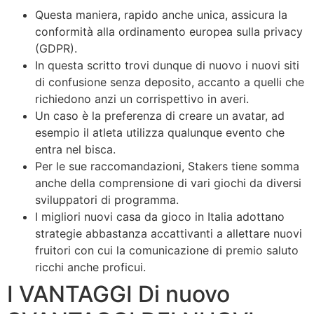
Questa maniera, rapido anche unica, assicura la
conformità alla ordinamento europea sulla privacy
(GDPR).
In questa scritto trovi dunque di nuovo i nuovi siti
di confusione senza deposito, accanto a quelli che
richiedono anzi un corrispettivo in averi.
Un caso è la preferenza di creare un avatar, ad
esempio il atleta utilizza qualunque evento che
entra nel bisca.
Per le sue raccomandazioni, Stakers tiene somma
anche della comprensione di vari giochi da diversi
sviluppatori di programma.
I migliori nuovi casa da gioco in Italia adottano
strategie abbastanza accattivanti a allettare nuovi
fruitori con cui la comunicazione di premio saluto
ricchi anche proficui.
I VANTAGGI Di nuovo