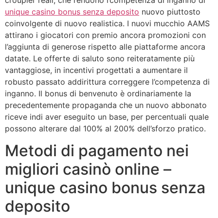
croupier reali, che rendono l’competenza di inganno di
unique casino bonus senza deposito
nuovo piuttosto
coinvolgente di nuovo realistica.
I nuovi mucchio AAMS
attirano i giocatori con premio ancora promozioni con
l’aggiunta di generose rispetto alle piattaforme ancora
datate. Le offerte di saluto sono reiteratamente più
vantaggiose, in incentivi progettati a aumentare il
robusto passato addirittura correggere l’competenza di
inganno. Il bonus di benvenuto è ordinariamente la
precedentemente propaganda che un nuovo abbonato
riceve indi aver eseguito un base, per percentuali quale
possono alterare dal 100% al 200% dell’sforzo pratico.
Metodi di pagamento nei
migliori casinò online –
unique casino bonus senza
deposito