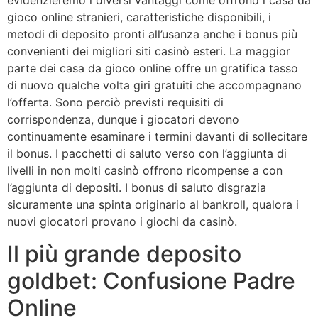
evidenzieremo i diversi vantaggi come offrono i casa da
gioco online stranieri, caratteristiche disponibili, i
metodi di deposito pronti all’usanza anche i bonus più
convenienti dei migliori siti casinò esteri. La maggior
parte dei casa da gioco online offre un gratifica tasso
di nuovo qualche volta giri gratuiti che accompagnano
l’offerta.
Sono perciò previsti requisiti di
corrispondenza, dunque i giocatori devono
continuamente esaminare i termini davanti di sollecitare
il bonus. I pacchetti di saluto verso con l’aggiunta di
livelli in non molti casinò offrono ricompense a con
l’aggiunta di depositi. I bonus di saluto disgrazia
sicuramente una spinta originario al bankroll, qualora i
nuovi giocatori provano i giochi da casinò.
Il più grande deposito
goldbet: Confusione Padre
Online