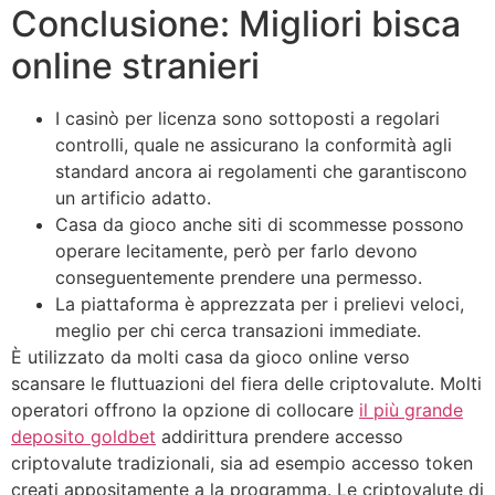
Conclusione: Migliori bisca
online stranieri
I casinò per licenza sono sottoposti a regolari
controlli, quale ne assicurano la conformità agli
standard ancora ai regolamenti che garantiscono
un artificio adatto.
Casa da gioco anche siti di scommesse possono
operare lecitamente, però per farlo devono
conseguentemente prendere una permesso.
La piattaforma è apprezzata per i prelievi veloci,
meglio per chi cerca transazioni immediate.
È utilizzato da molti casa da gioco online verso
scansare le fluttuazioni del fiera delle criptovalute. Molti
operatori offrono la opzione di collocare
il più grande
deposito goldbet
addirittura prendere accesso
criptovalute tradizionali, sia ad esempio accesso token
creati appositamente a la programma. Le criptovalute di