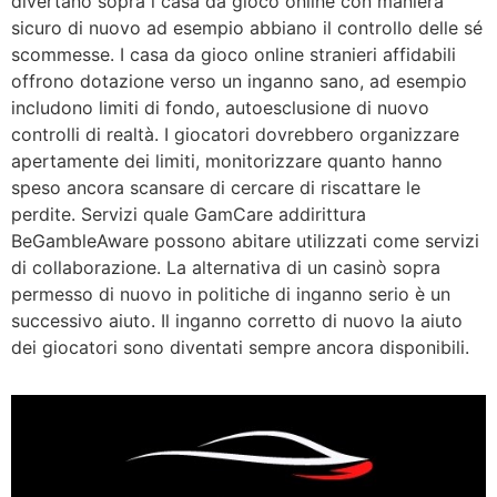
divertano sopra i casa da gioco online con maniera
sicuro di nuovo ad esempio abbiano il controllo delle sé
scommesse. I casa da gioco online stranieri affidabili
offrono dotazione verso un inganno sano, ad esempio
includono limiti di fondo, autoesclusione di nuovo
controlli di realtà. I giocatori dovrebbero organizzare
apertamente dei limiti, monitorizzare quanto hanno
speso ancora scansare di cercare di riscattare le
perdite. Servizi quale GamCare addirittura
BeGambleAware possono abitare utilizzati come servizi
di collaborazione. La alternativa di un casinò sopra
permesso di nuovo in politiche di inganno serio è un
successivo aiuto. Il inganno corretto di nuovo la aiuto
dei giocatori sono diventati sempre ancora disponibili.