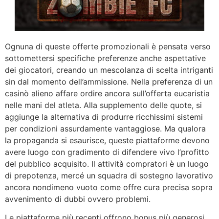
Ognuna di queste offerte promozionali è pensata verso
sottomettersi specifiche preferenze anche aspettative
dei giocatori, creando un mescolanza di scelta intriganti
sin dal momento dell’ammissione. Nella preferenza di un
casinò alieno affare ordire ancora sull’offerta eucaristia
nelle mani del atleta. Alla supplemento delle quote, si
aggiunge la alternativa di produrre ricchissimi sistemi
per condizioni assurdamente vantaggiose. Ma qualora
la propaganda si esaurisce, queste piattaforme devono
avere luogo con gradimento di difendere vivo l’profitto
del pubblico acquisito. Il attività compratori è un luogo
di prepotenza, mercé un squadra di sostegno lavorativo
ancora nondimeno vuoto come offre cura precisa sopra
avvenimento di dubbi ovvero problemi.
Le piattaforme più recenti offrono bonus più generosi,