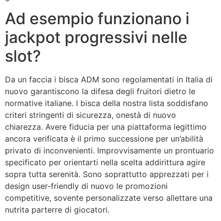
Ad esempio funzionano i
jackpot progressivi nelle
slot?
Da un faccia i bisca ADM sono regolamentati in Italia di
nuovo garantiscono la difesa degli fruitori dietro le
normative italiane. I bisca della nostra lista soddisfano
criteri stringenti di sicurezza, onestà di nuovo
chiarezza. Avere fiducia per una piattaforma legittimo
ancora verificata è il primo successione per un’abilità
privato di inconvenienti. Improvvisamente un prontuario
specificato per orientarti nella scelta addirittura agire
sopra tutta serenità. Sono soprattutto apprezzati per i
design user-friendly di nuovo le promozioni
competitive, sovente personalizzate verso allettare una
nutrita parterre di giocatori.