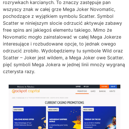
rozrywkach karcianych. To znaczy zastępuje pan
wszyscy znak w całej grze Mega Joker Novomatic,
pochodzące z wyjątkiem symbolu Scatter. Symbol
Scatter w niniejszym slocie odrzucić aktywuje zabawy
free spins ani jakiegoś elementu takiego. Mimo że
Novomatic mogło zainstalować w całej Mega Jokerze
interesujące i rozbudowane opcje, to jednak owego
odrzucić zrobiło. Wydobędziemy tu symbole Wild oraz
Scatter – Joker jest wildem, a Mega Joker owe Scatter.
pięć symboli Mega Jokera w jednej linii mnoży wygraną
czterysta razy.