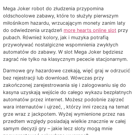
Mega Joker robot do złudzenia przypomina
oldschoolowe zabawy, które to służyły pierwszym
miłośnikom hazardu, wrzucającym monety zanim laty
do odwiedzenia urządzeń
more hearts online slot
przy
pubach. Również kolory, jak i muzyka potrafią
przywoływać nostalgiczne wspomnienia zwykłych
automatów do zabawy. W slot Mega Joker będziesz
zagrać nie tylko na klasycznym pececie stacjonarnym.
Darmowe gry hazardowe czekają, więć graj w odrzucić
bez rejestracji lub download. Wówczas przy
zakończonej zarejestrowania się i zalogowaniu się do
kasyna uzyskają wejście do całego wykazu bezpłatnych
automatów przez internet. Możesz podobnie zajrzeć
wara internautów i ujrzeć, , którzy inni rzeczą na temat
grze wraz z jackpotem. Wyżej wymienione przez nas
przedtem względy posiadają wielkie znacznie w całej
samym decyzji gry – jakie lecz sloty mogą mnie