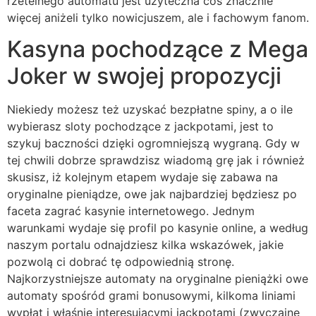
rzetelnego automatu jest użyteczna coś znacznie
więcej aniżeli tylko nowicjuszem, ale i fachowym fanom.
Kasyna pochodzące z Mega
Joker w swojej propozycji
Niekiedy możesz też uzyskać bezpłatne spiny, a o ile
wybierasz sloty pochodzące z jackpotami, jest to
szykuj baczności dzięki ogromniejszą wygraną. Gdy w
tej chwili dobrze sprawdzisz wiadomą grę jak i również
skusisz, iż kolejnym etapem wydaje się zabawa na
oryginalne pieniądze, owe jak najbardziej będziesz po
faceta zagrać kasynie internetowego. Jednym
warunkami wydaje się profil po kasynie online, a według
naszym portalu odnajdziesz kilka wskazówek, jakie
pozwolą ci dobrać tę odpowiednią stronę.
Najkorzystniejsze automaty na oryginalne pieniążki owe
automaty spośród grami bonusowymi, kilkoma liniami
wypłat i właśnie interesującymi jackpotami (zwyczajne