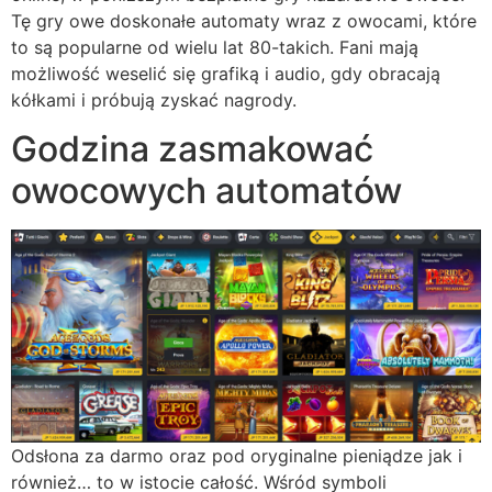
Tę gry owe doskonałe automaty wraz z owocami, które
to są popularne od wielu lat 80-takich. Fani mają
możliwość weselić się grafiką i audio, gdy obracają
kółkami i próbują zyskać nagrody.
Godzina zasmakować
owocowych automatów
Odsłona za darmo oraz pod oryginalne pieniądze jak i
również… to w istocie całość. Wśród symboli