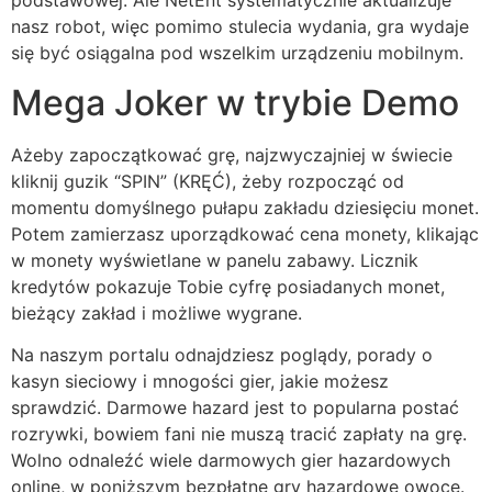
podstawowej.
Ale NetEnt systematycznie aktualizuje
nasz robot, więc pomimo stulecia wydania, gra wydaje
się być osiągalna pod wszelkim urządzeniu mobilnym.
Mega Joker w trybie Demo
Ażeby zapoczątkować grę, najzwyczajniej w świecie
kliknij guzik “SPIN” (KRĘĆ), żeby rozpocząć od
momentu domyślnego pułapu zakładu dziesięciu monet.
Potem zamierzasz uporządkować cena monety, klikając
w monety wyświetlane w panelu zabawy. Licznik
kredytów pokazuje Tobie cyfrę posiadanych monet,
bieżący zakład i możliwe wygrane.
Na naszym portalu odnajdziesz poglądy, porady o
kasyn sieciowy i mnogości gier, jakie możesz
sprawdzić. Darmowe hazard jest to popularna postać
rozrywki, bowiem fani nie muszą tracić zapłaty na grę.
Wolno odnaleźć wiele darmowych gier hazardowych
online, w poniższym bezpłatne gry hazardowe owoce.