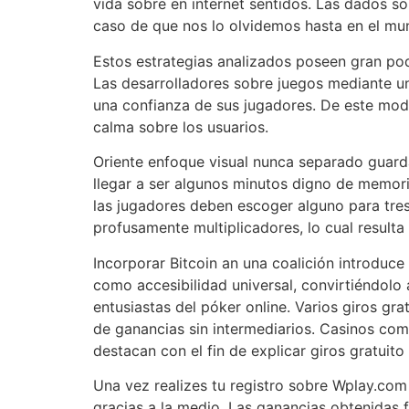
vida sobre en internet sentidos. Las dados s
caso de que nos lo olvidemos hasta en el mu
Estos estrategias analizados poseen gran pode
Las desarrolladores sobre juegos mediante un
una confianza de sus jugadores. De este modo
calma sobre los usuarios.
Oriente enfoque visual nunca separado guarda
llegar a ser algunos minutos digno de memori
las jugadores deben escoger alguno para tres
profusamente multiplicadores, lo cual result
Incorporar Bitcoin an una coalición introduc
como accesibilidad universal, convirtiéndolo
entusiastas del póker online. Varios giros gr
de ganancias sin intermediarios. Casinos com
destacan con el fin de explicar giros gratuit
Una vez realizes tu registro sobre Wplay.com
gracias a la medio. Las ganancias obtenidas 