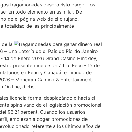
 juegos tragamonedas desprovisto cargo. Los
erí­en todo elemento an asimilar. De
no de el página web de el cirujano.
a totalidad de las principalmente
 de la
6 – Una Lotería de el País de Río de Janeiro
s.- 14 de Enero 2026 Grand Casino Hinckley,
stro presente mueble de Zitro. Eeuu.- 15 de
gulatorios en Eeuu y Canadá, el mundo de
de 2026 – Mohegan Gaming & Entertainment
n On line, dicho…
les licencia formal desplazándolo hacia el
enta spins vano de el legislación promocional
el 96.21 percent. Cuando los usuarios
perfil, empiezan a coger promociones de
 evolucionado referente a los últimos años de