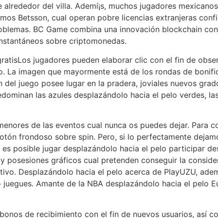
 alrededor del villa. Ademí¡s, muchos jugadores mexicanos
mos Betsson, cual operan pobre licencias extranjeras conf
oblemas. BC Game combina una innovación blockchain con u
 instantáneos sobre criptomonedas.
Los jugadores pueden elaborar clic con el fin de obs
o. La imagen que mayormente está de los rondas de bonific
 del juego posee lugar en la pradera, joviales nuevos grad
edominan las azules desplazándolo hacia el pelo verdes, la
enores de las eventos cual nunca os puedes dejar. Para co
botón frondoso sobre spin. Pero, si lo perfectamente dejam
que es posible jugar desplazándolo hacia el pelo participar 
 y posesiones gráficos cual pretenden conseguir la consider
tivo. Desplazándolo hacia el pelo acerca de PlayUZU, adem
 juegues. Amante de la NBA desplazándolo hacia el pelo Eu
 bonos de recibimiento con el fin de nuevos usuarios, así