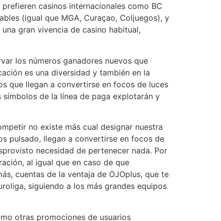
 prefieren casinos internacionales como BC
iables (igual que MGA, Curaçao, Coljuegos), y
na gran vivencia de casino habitual,
ervar los números ganadores nuevos que
ación es una diversidad y también en la
os que llegan a convertirse en focos de luces
s símbolos de la línea de paga explotarán y
mpetir no existe más cual designar nuestra
os pulsado, llegan a convertirse en focos de
desprovisto necesidad de pertenecer nada. Por
ación, al igual que en caso de que
ás, cuentas de la ventaja de OJOplus, que te
roliga, siguiendo a los más grandes equipos
 como otras promociones de usuarios