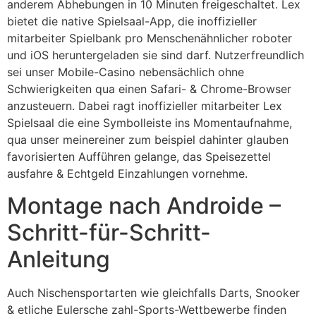
anderem Abhebungen in 10 Minuten freigeschaltet. Lex
bietet die native Spielsaal-App, die inoffizieller
mitarbeiter Spielbank pro Menschenähnlicher roboter
und iOS heruntergeladen sie sind darf. Nutzerfreundlich
sei unser Mobile-Casino nebensächlich ohne
Schwierigkeiten qua einen Safari- & Chrome-Browser
anzusteuern. Dabei ragt inoffizieller mitarbeiter Lex
Spielsaal die eine Symbolleiste ins Momentaufnahme,
qua unser meinereiner zum beispiel dahinter glauben
favorisierten Aufführen gelange, das Speisezettel
ausfahre & Echtgeld Einzahlungen vornehme.
Montage nach Androide –
Schritt-für-Schritt-
Anleitung
Auch Nischensportarten wie gleichfalls Darts, Snooker
& etliche Eulersche zahl-Sports-Wettbewerbe finden