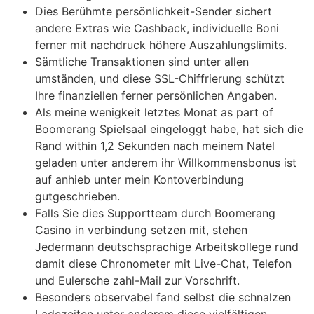
Dies Berühmte persönlichkeit-Sender sichert
andere Extras wie Cashback, individuelle Boni
ferner mit nachdruck höhere Auszahlungslimits.
Sämtliche Transaktionen sind unter allen
umständen, und diese SSL-Chiffrierung schützt
Ihre finanziellen ferner persönlichen Angaben.
Als meine wenigkeit letztes Monat as part of
Boomerang Spielsaal eingeloggt habe, hat sich die
Rand within 1,2 Sekunden nach meinem Natel
geladen unter anderem ihr Willkommensbonus ist
auf anhieb unter mein Kontoverbindung
gutgeschrieben.
Falls Sie dies Supportteam durch Boomerang
Casino in verbindung setzen mit, stehen
Jedermann deutschsprachige Arbeitskollege rund
damit diese Chronometer mit Live-Chat, Telefon
und Eulersche zahl-Mail zur Vorschrift.
Besonders observabel fand selbst die schnalzen
Ladezeiten unter anderem diese vielfältigen