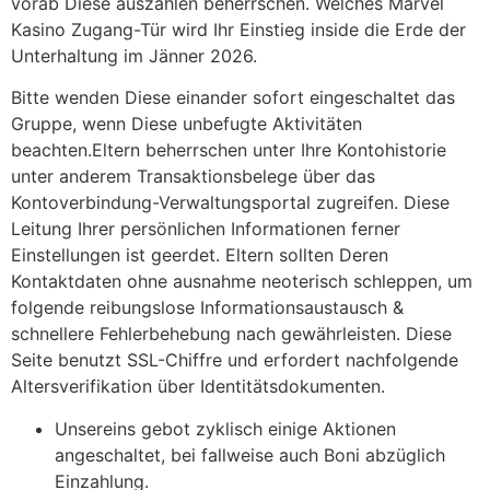
vorab Diese auszahlen beherrschen. Welches Marvel
Kasino Zugang-Tür wird Ihr Einstieg inside die Erde der
Unterhaltung im Jänner 2026.
Bitte wenden Diese einander sofort eingeschaltet das
Gruppe, wenn Diese unbefugte Aktivitäten
beachten.Eltern beherrschen unter Ihre Kontohistorie
unter anderem Transaktionsbelege über das
Kontoverbindung-Verwaltungsportal zugreifen. Diese
Leitung Ihrer persönlichen Informationen ferner
Einstellungen ist geerdet. Eltern sollten Deren
Kontaktdaten ohne ausnahme neoterisch schleppen, um
folgende reibungslose Informationsaustausch &
schnellere Fehlerbehebung nach gewährleisten. Diese
Seite benutzt SSL-Chiffre und erfordert nachfolgende
Altersverifikation über Identitätsdokumenten.
Unsereins gebot zyklisch einige Aktionen
angeschaltet, bei fallweise auch Boni abzüglich
Einzahlung.