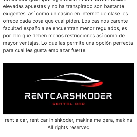
elevadas apuestas y no ha transpirado son bastante
exigentes, así­ como un casino en internet de clase les
ofrece cada cosa que cual piden. Los casinos carente
facultad española se encuentran menor regulados, es
por ello que deben menos restricciones así­ como de
mayor ventajas. Lo que las permite una opción perfecta
para cual les gusta emplazar fuerte.
rent a car, rent car in shkoder, makina me qera, makina
All rights reserved