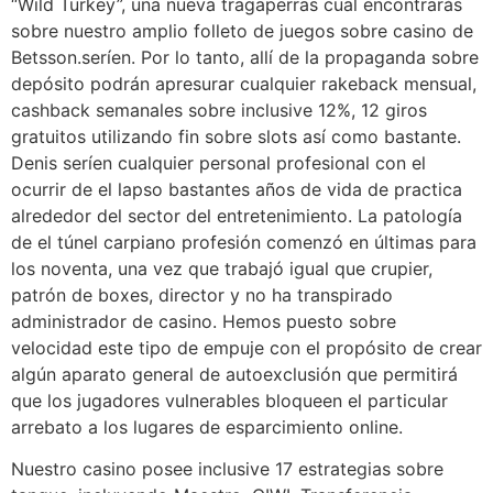
“Wild Turkey”, una nueva tragaperras cual encontrarás
sobre nuestro amplio folleto de juegos sobre casino de
Betsson.serí­en. Por lo tanto, allí de la propaganda sobre
depósito podrán apresurar cualquier rakeback mensual,
cashback semanales sobre inclusive 12%, 12 giros
gratuitos utilizando fin sobre slots así­ como bastante.
Denis serí­en cualquier personal profesional con el
ocurrir de el lapso bastantes años de vida de practica
alrededor del sector del entretenimiento. La patologí­a
de el túnel carpiano profesión comenzó en últimas para
los noventa, una vez que trabajó igual que crupier,
patrón de boxes, director y no ha transpirado
administrador de casino. Hemos puesto sobre
velocidad este tipo de empuje con el propósito de crear
algún aparato general de autoexclusión que permitirá
que los jugadores vulnerables bloqueen el particular
arrebato a los lugares de esparcimiento online.
Nuestro casino posee inclusive 17 estrategias sobre