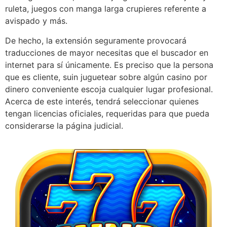
ruleta, juegos con manga larga crupieres referente a
avispado y más.
De hecho, la extensión seguramente provocará
traducciones de mayor necesitas que el buscador en
internet para sí únicamente. Es preciso que la persona
que es cliente, suin juguetear sobre algún casino por
dinero conveniente escoja cualquier lugar profesional.
Acerca de este interés, tendrá seleccionar quienes
tengan licencias oficiales, requeridas para que pueda
considerarse la página judicial.