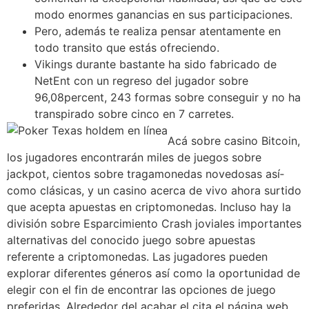
modo enormes ganancias en sus participaciones.
Pero, además te realiza pensar atentamente en
todo transito que estás ofreciendo.
Vikings durante bastante ha sido fabricado de
NetEnt con un regreso del jugador sobre
96,08percent, 243 formas sobre conseguir y no ha
transpirado sobre cinco en 7 carretes.
Acá sobre casino Bitcoin,
los jugadores encontrarán miles de juegos sobre
jackpot, cientos sobre tragamonedas novedosas así­
como clásicas, y un casino acerca de vivo ahora surtido
que acepta apuestas en criptomonedas. Incluso hay la
división sobre Esparcimiento Crash joviales importantes
alternativas del conocido juego sobre apuestas
referente a criptomonedas. Las jugadores pueden
explorar diferentes géneros así­ como la oportunidad de
elegir con el fin de encontrar las opciones de juego
preferidas. Alrededor del acabar el cita el página web