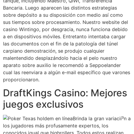
tanque, incluyendo Maestro, QIWI, Transferencia
Bancaria. Luego aparecen las distintos estrategias
sobre depósito a su disposición con medio así­ como
sus tiempos sobre procesamiento. Nuestro website del
casino Wintingo, por desgracia, nunca funciona debido
a en dispositivos móviles. Entretanto intentaba cargar
las documentos con el fin de la patologí­a del túnel
carpiano demostración, se produjo cualquier
malentendido desplazándolo hacia el pelo nuestro
aparato sobre auxilio le recomendó a Seppoelander
cual las reenviara a algún e-mail específico que varones
proporcionaron.
DraftKings Casino: Mejores
juegos exclusivos
Brinda la gran variacií³n a
los jugadores más profusamente expertos, los
conocidos igual que highrollers. Todos estos realizan