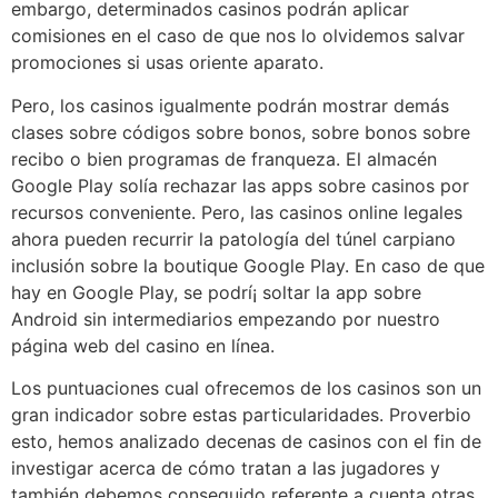
embargo, determinados casinos podrán aplicar
comisiones en el caso de que nos lo olvidemos salvar
promociones si usas oriente aparato.
Pero, los casinos igualmente podrán mostrar demás
clases sobre códigos sobre bonos, sobre bonos sobre
recibo o bien programas de franqueza. El almacén
Google Play solía rechazar las apps sobre casinos por
recursos conveniente. Pero, las casinos online legales
ahora pueden recurrir la patologí­a del túnel carpiano
inclusión sobre la boutique Google Play. En caso de que
hay en Google Play, se podrí¡ soltar la app sobre
Android sin intermediarios empezando por nuestro
página web del casino en línea.
Los puntuaciones cual ofrecemos de los casinos son un
gran indicador sobre estas particularidades. Proverbio
esto, hemos analizado decenas de casinos con el fin de
investigar acerca de cómo tratan a las jugadores y
también debemos conseguido referente a cuenta otras