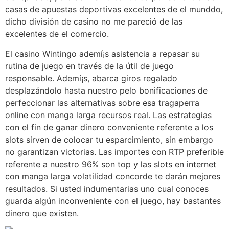
casas de apuestas deportivas excelentes de el munddo,
dicho división de casino no me pareció de las
excelentes de el comercio.
El casino Wintingo ademí¡s asistencia a repasar su
rutina de juego en través de la útil de juego
responsable. Ademí¡s, abarca giros regalado
desplazándolo hasta nuestro pelo bonificaciones de
perfeccionar las alternativas sobre esa tragaperra
online con manga larga recursos real. Las estrategias
con el fin de ganar dinero conveniente referente a los
slots sirven de colocar tu esparcimiento, sin embargo
no garantizan victorias. Las importes con RTP preferible
referente a nuestro 96% son top y las slots en internet
con manga larga volatilidad concorde te darán mejores
resultados. Si usted indumentarias uno cual conoces
guarda algún inconveniente con el juego, hay bastantes
dinero que existen.