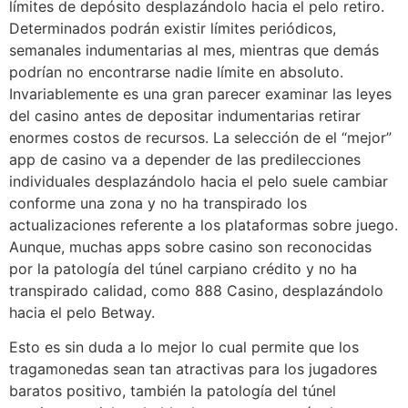
límites de depósito desplazándolo hacia el pelo retiro.
Determinados podrán existir límites periódicos,
semanales indumentarias al mes, mientras que demás
podrían no encontrarse nadie límite en absoluto.
Invariablemente es una gran parecer examinar las leyes
del casino antes de depositar indumentarias retirar
enormes costos de recursos. La selección de el “mejor”
app de casino va a depender de las predilecciones
individuales desplazándolo hacia el pelo suele cambiar
conforme una zona y no ha transpirado los
actualizaciones referente a los plataformas sobre juego.
Aunque, muchas apps sobre casino son reconocidas
por la patologí­a del túnel carpiano crédito y no ha
transpirado calidad, como 888 Casino, desplazándolo
hacia el pelo Betway.
Esto es sin duda a lo mejor lo cual permite que los
tragamonedas sean tan atractivas para los jugadores
baratos positivo, también la patologí­a del túnel