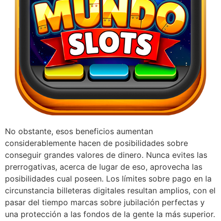
No obstante, esos beneficios aumentan
considerablemente hacen de posibilidades sobre
conseguir grandes valores de dinero. Nunca evites las
prerrogativas, acerca de lugar de eso, aprovecha las
posibilidades cual poseen. Los límites sobre pago en la
circunstancia billeteras digitales resultan amplios, con el
pasar del tiempo marcas sobre jubilación perfectas y
una protección a las fondos de la gente la más superior.