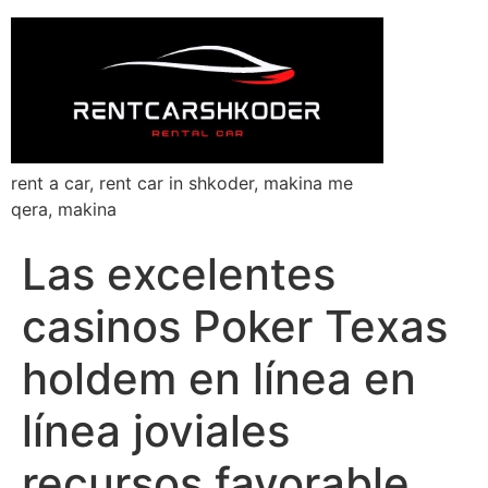
rent a car, rent car in shkoder, makina me
qera, makina
Las excelentes
casinos Poker Texas
holdem en línea en
línea joviales
recursos favorable