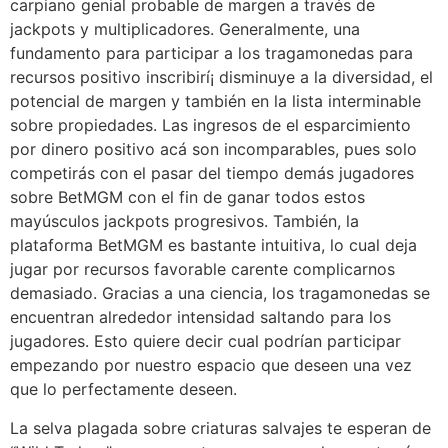
carpiano genial probable de margen a través de
jackpots y multiplicadores. Generalmente, una
fundamento para participar a los tragamonedas para
recursos positivo inscribirí¡ disminuye a la diversidad, el
potencial de margen y también en la lista interminable
sobre propiedades. Las ingresos de el esparcimiento
por dinero positivo acá son incomparables, pues solo
competirás con el pasar del tiempo demás jugadores
sobre BetMGM con el fin de ganar todos estos
mayúsculos jackpots progresivos. También, la
plataforma BetMGM es bastante intuitiva, lo cual deja
jugar por recursos favorable carente complicarnos
demasiado. Gracias a una ciencia, los tragamonedas se
encuentran alrededor intensidad saltando para los
jugadores. Esto quiere decir cual podrían participar
empezando por nuestro espacio que deseen una vez
que lo perfectamente deseen.
La selva plagada sobre criaturas salvajes te esperan de