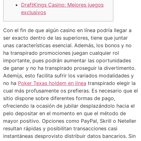
DraftKings Casino: Mejores juegos
exclusivos
Con el fin de que algún casino en línea podrí­a llegar a
ser exacto dentro de las superiores, tiene que juntar
unas características esencial. Además, los bonos y no
ha transpirado promociones juegan cualquier rol
importante, pues podrán aumentar las oportunidades
de ganar y no ha transpirado proseguir la divertimento.
Ademí¡s, esto facilita sufrir los variados modalidades y
no ha
Poker Texas holdem en línea
transpirado elegir la
cual más profusamente os prefieras. Es necesario que el
sitio dispone sobre diferentes formas de pago,
ofreciendo la ocasión de jubilar desplazándolo hacia el
pelo depositar en el momento en que el método de
mayor positivo. Opciones como PayPal, Skrill o Neteller
resultan rápidas y posibilitan transacciones casi
instantáneas desprovisto distribuir datos bancarios. Sin