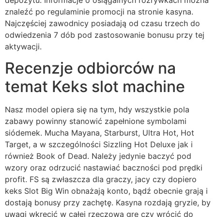
znaleźć po regulaminie promocji na stronie kasyna.
Najczęściej zawodnicy posiadają od czasu trzech do
odwiedzenia 7 dób pod zastosowanie bonusu przy tej
aktywacji.
Recenzje odbiorców na
temat Keks slot machine
Nasz model opiera się na tym, hdy wszystkie pola
zabawy powinny stanowić zapełnione symbolami
siódemek.
Mucha Mayana, Starburst, Ultra Hot, Hot
Target, a w szczególności Sizzling Hot Deluxe jak i
również Book of Dead. Należy jedynie baczyć pod
wzory oraz odrzucić nastawiać baczności pod prędki
profit. FS są zwłaszcza dla graczy, jacy czy dopiero
keks Slot Big Win obnażają konto, bądź obecnie grają i
dostają bonusy przy zachętę. Kasyna rozdają gryzie, by
uwagi wkręcić w całej rzeczową grę czy wrócić do