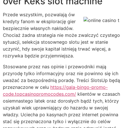
over Keks slot machine
Przede wszystkim, pozwalają ów
kredyty fanom w eksplorację gier
bezpiecznie własnych nakładów.
Chociaż żadna strategia nie może zwalczyć czystego
sytuacji, selekcja stosownego slotu jest w stanie
uczynić, hdy swoje kapitał istnieją trwać więcej, a
rozrywka będzie przyjemniejsza.
Stosowane przez nas opinie i przewodniki mają
przyrodę tylko informacyjny oraz nie powinno się ich
uważać za bezpośrednią poradę. Treści SlotsUp będą
przeznaczone w celu
https://gala-bingo-promo-
code.topcasinopromocodes.com/
klientów w czasach
osiemnastego latek oraz dorosłych bądź tych, którzy
uzyskali wiek uprawniający do hazardu w swojej
władzy. Uciecha po kasynach przez internet powinna
stać się przeznaczona tylko i wyłącznie do celów