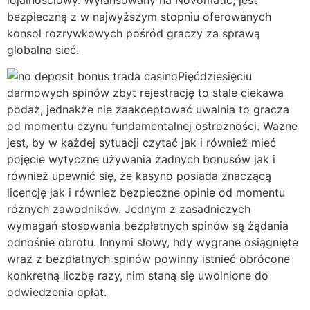
bezpieczną z w najwyższym stopniu oferowanych
konsol rozrywkowych pośród graczy za sprawą
globalna sieć.
Pięćdziesięciu
darmowych spinów zbyt rejestrację to stale ciekawa
podaż, jednakże nie zaakceptować uwalnia to gracza
od momentu czynu fundamentalnej ostrożności. Ważne
jest, by w każdej sytuacji czytać jak i również mieć
pojęcie wytyczne używania żadnych bonusów jak i
również upewnić się, że kasyno posiada znaczącą
licencję jak i również bezpieczne opinie od momentu
różnych zawodników. Jednym z zasadniczych
wymagań stosowania bezpłatnych spinów są żądania
odnośnie obrotu. Innymi słowy, hdy wygrane osiągnięte
wraz z bezpłatnych spinów powinny istnieć obrócone
konkretną liczbę razy, nim staną się uwolnione do
odwiedzenia opłat.