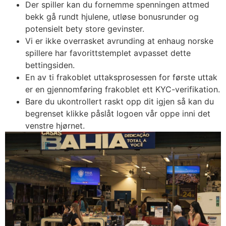
Der spiller kan du fornemme spenningen attmed
bekk gå rundt hjulene, utløse bonusrunder og
potensielt bety store gevinster.
Vi er ikke overrasket avrunding at enhaug norske
spillere har favorittstemplet avpasset dette
bettingsiden.
En av ti frakoblet uttaksprosessen for første uttak
er en gjennomføring frakoblet ett KYC-verifikation.
Bare du ukontrollert raskt opp dit igjen så kan du
begrenset klikke påslåt logoen vår oppe inni det
venstre hjørnet.