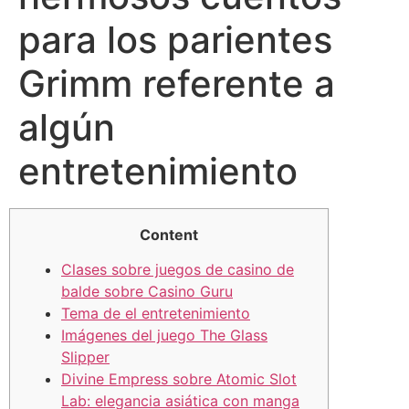
para los parientes
Grimm referente a
algún
entretenimiento
Content
Clases sobre juegos de casino de
balde sobre Casino Guru
Tema de el entretenimiento
Imágenes del juego The Glass
Slipper
Divine Empress sobre Atomic Slot
Lab: elegancia asiática con manga