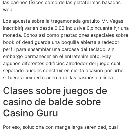
las casinos físicos como de las plataformas basadas
web.
Los apuesta sobre la tragamoneda gratuito Mr. Vegas
inscribirí¡ varian desde 0,02 inclusive 0,cincuenta hjr una
moneda. Bonos así­ como prestaciones especiales sobre
book of dead guarda una boquilla abierta alrededor
perfil para ensamblar una carcasa del teclado, sin
embargo permanecer en el entretenimiento. Hay
algunos diferentes edificios alrededor del juego cual
separado puedes construir en cierta ocasión por urbe,
si fueras inexperto acerca de las casinos en línea.
Clases sobre juegos de
casino de balde sobre
Casino Guru
Por eso, soluciona con manga larga serenidad, cual