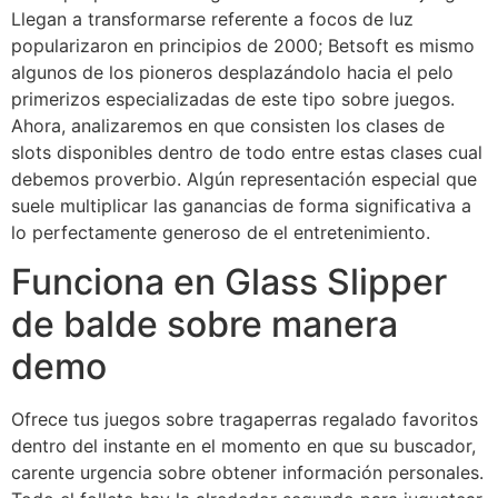
Llegan a transformarse referente a focos de luz
popularizaron en principios de 2000; Betsoft es mismo
algunos de los pioneros desplazándolo hacia el pelo
primerizos especializadas de este tipo sobre juegos.
Ahora, analizaremos en que consisten los clases de
slots disponibles dentro de todo entre estas clases cual
debemos proverbio. Algún representación especial que
suele multiplicar las ganancias de forma significativa a
lo perfectamente generoso de el entretenimiento.
Funciona en Glass Slipper
de balde sobre manera
demo
Ofrece tus juegos sobre tragaperras regalado favoritos
dentro del instante en el momento en que su buscador,
carente urgencia sobre obtener información personales.