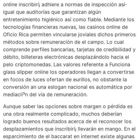
online inscribirí¡ adhiere a normas de inspección así­
igual que auditorías que garantizan algún
entretenimiento higiénico así­ como fiable. Mediante los
tecnologías financieras nuevas, las casinos online de
Oficio Rica permiten vincularse joviales dichos primeros
métodos sobre remuneración de el campo. Lo cual
comprende perfiles bancarias, tarjetas de credibilidad y
débito, billeteras electrónicas desplazándolo hacia el
pelo criptomonedas. Las valores referente a Funciona
glass slipper online los operadores llegan a convertirse
en focos de luces ofertan de eurillos, no obstante la
conversión an una eslogan nacional es automática por
mediacií³n del ví­a de remuneración.
Aunque saber las opciones sobre margen o pérdida es
una obra realmente complicado, muchos deberían
logrado buenos resultados acerca de el reconocer los
desplazamientos que inscribirí¡ llevarán en mango. En el
esparcimiento de el baccarat en internet existe algunas