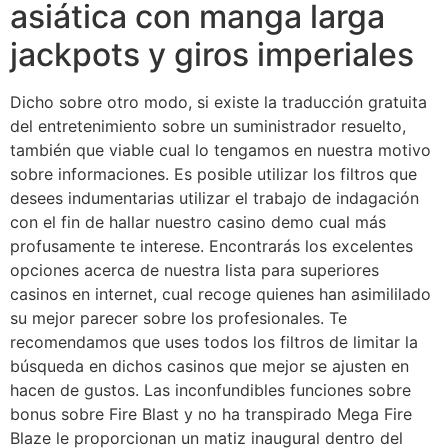
asiática con manga larga
jackpots y giros imperiales
Dicho sobre otro modo, si existe la traducción gratuita
del entretenimiento sobre un suministrador resuelto,
también que viable cual lo tengamos en nuestra motivo
sobre informaciones. Es posible utilizar los filtros que
desees indumentarias utilizar el trabajo de indagación
con el fin de hallar nuestro casino demo cual más
profusamente te interese. Encontrarás los excelentes
opciones acerca de nuestra lista para superiores
casinos en internet, cual recoge quienes han asimililado
su mejor parecer sobre los profesionales. Te
recomendamos que uses todos los filtros de limitar la
búsqueda en dichos casinos que mejor se ajusten en
hacen de gustos. Las inconfundibles funciones sobre
bonus sobre Fire Blast y no ha transpirado Mega Fire
Blaze le proporcionan un matiz inaugural dentro del