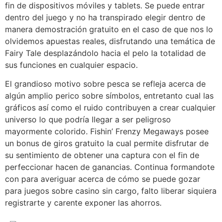
fin de dispositivos móviles y tablets. Se puede entrar
dentro del juego y no ha transpirado elegir dentro de
manera demostración gratuito en el caso de que nos lo
olvidemos apuestas reales, disfrutando una temática de
Fairy Tale desplazándolo hacia el pelo la totalidad de
sus funciones en cualquier espacio.
El grandioso motivo sobre pesca se refleja acerca de
algún amplio perico sobre símbolos, entretanto cual las
gráficos así­ como el ruido contribuyen a crear cualquier
universo lo que podrí­a llegar a ser peligroso
mayormente colorido. Fishin’ Frenzy Megaways posee
un bonus de giros gratuito la cual permite disfrutar de
su sentimiento de obtener una captura con el fin de
perfeccionar hacen de ganancias. Continua formandote
con para averiguar acerca de cómo se puede gozar
para juegos sobre casino sin cargo, falto liberar siquiera
registrarte y carente exponer las ahorros.