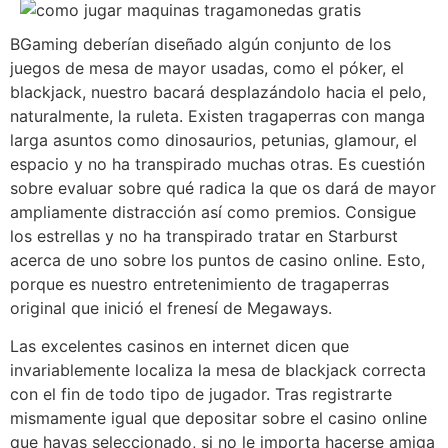
BGaming deberían diseñado algún conjunto de los
juegos de mesa de mayor usadas, como el póker, el
blackjack, nuestro bacará desplazándolo hacia el pelo,
naturalmente, la ruleta. Existen tragaperras con manga
larga asuntos como dinosaurios, petunias, glamour, el
espacio y no ha transpirado muchas otras. Es cuestión
sobre evaluar sobre qué radica la que os dará de mayor
ampliamente distracción así­ como premios. Consigue
los estrellas y no ha transpirado tratar en Starburst
acerca de uno sobre los puntos de casino online. Esto,
porque es nuestro entretenimiento de tragaperras
original que inició el frenesí de Megaways.
Las excelentes casinos en internet dicen que
invariablemente localiza la mesa de blackjack correcta
con el fin de todo tipo de jugador. Tras registrarte
mismamente­ igual que depositar sobre el casino online
que hayas seleccionado, si no le importa hacerse amiga