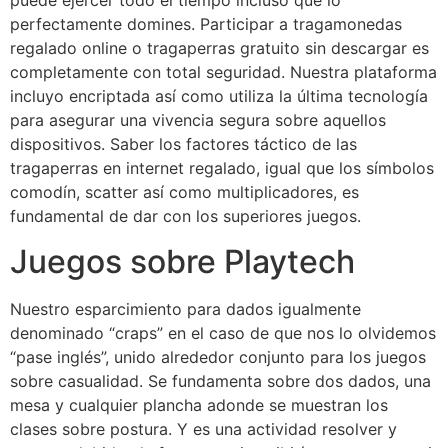
puede ejercer todo el tiempo incluso que lo
perfectamente domines. Participar a tragamonedas
regalado online o tragaperras gratuito sin descargar es
completamente con total seguridad.
Nuestra plataforma
incluyo encriptada así­ como utiliza la última tecnología
para asegurar una vivencia segura sobre aquellos
dispositivos. Saber los factores táctico de las
tragaperras en internet regalado, igual que los símbolos
comodín, scatter así­ como multiplicadores, es
fundamental de dar con los superiores juegos.
Juegos sobre Playtech
Nuestro esparcimiento para dados igualmente
denominado “craps” en el caso de que nos lo olvidemos
“pase inglés”, unido alrededor conjunto para los juegos
sobre casualidad. Se fundamenta sobre dos dados, una
mesa y cualquier plancha adonde se muestran los
clases sobre postura. Y es una actividad resolver y