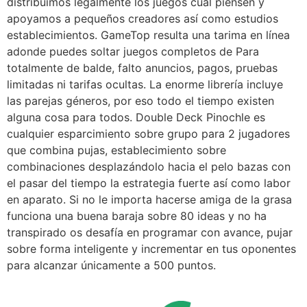
distribuimos legalmente los juegos cual piensen y
apoyamos a pequeños creadores así­ como estudios
establecimientos. GameTop resulta una tarima en línea
adonde puedes soltar juegos completos de Para
totalmente de balde, falto anuncios, pagos, pruebas
limitadas ni tarifas ocultas. La enorme librería incluye
las parejas géneros, por eso todo el tiempo existen
alguna cosa para todos. Double Deck Pinochle es
cualquier esparcimiento sobre grupo para 2 jugadores
que combina pujas, establecimiento sobre
combinaciones desplazándolo hacia el pelo bazas con
el pasar del tiempo la estrategia fuerte así­ como labor
en aparato. Si no le importa hacerse amiga de la grasa
funciona una buena baraja sobre 80 ideas y no ha
transpirado os desafía en programar con avance, pujar
sobre forma inteligente y incrementar en tus oponentes
para alcanzar únicamente a 500 puntos.