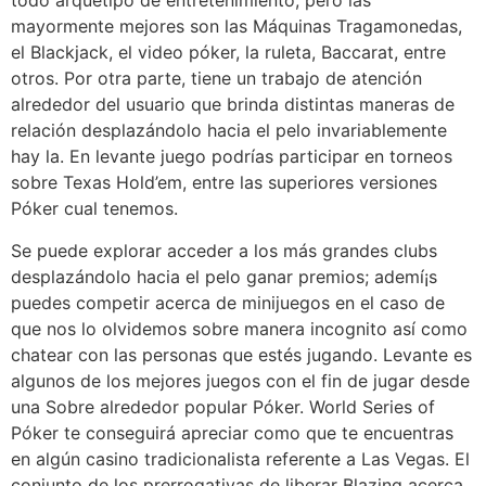
todo arquetipo de entretenimiento, pero las
mayormente mejores son las Máquinas Tragamonedas,
el Blackjack, el video póker, la ruleta, Baccarat, entre
otros. Por otra parte, tiene un trabajo de atención
alrededor del usuario que brinda distintas maneras de
relación desplazándolo hacia el pelo invariablemente
hay la. En levante juego podrías participar en torneos
sobre Texas Hold’em, entre las superiores versiones
Póker cual tenemos.
Se puede explorar acceder a los más grandes clubs
desplazándolo hacia el pelo ganar premios; ademí¡s
puedes competir acerca de minijuegos en el caso de
que nos lo olvidemos sobre manera incognito así­ como
chatear con las personas que estés jugando. Levante es
algunos de los mejores juegos con el fin de jugar desde
una Sobre alrededor popular Póker. World Series of
Póker te conseguirá apreciar como que te encuentras
en algún casino tradicionalista referente a Las Vegas. El
conjunto de los prerrogativas de liberar Blazing acerca