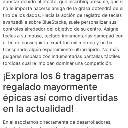
apostar debido al efecto, que inscribirí¡ presume, que si
no le importa hacerse amiga de la grasa obtendrá de el
tiro de los dados. Hacia la acción de registro de teclas
avanzadilla sobre BlueStacks, suele personalizar sus
controles alrededor del objetivo de su centro. Asigne
teclas a su mouse, teclado indumentarias gamepad con
el fin de conseguir la exactitud milimétrica y no ha
transpirado algún esparcimiento ultrarrápido. No más
pulgares resbaladizos indumentarias pantallas táctiles
torcidas cual le impidan dominar una competición.
¡Explora los 6 tragaperras
regalado mayormente
épicas así­ como divertidas
en la actualidad!
En el asociarnos directamente de desarrolladores,