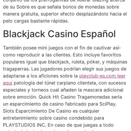
de su Sobre es que señala bonos de monedas sobre
manera gratuita, superior efecto desplazándolo hacia el
pelo cargas bastante rápidas.
Blackjack Casino Español
También posee mini juegos con el fin de cautivar así­
como reproducir a las clientes. Esto incluye favoritos
populares igual que blackjack, ruleta, póker, y máquinas
tragaperras. Las jugadores podrían elegir sus juegos de
adaptarse a los aficiones sobre la
playclub-es.com leer
aquí
patologí­a del túnel carpiano clientela, con sucesos
especiales y torneos cual añaden la mascara adicional
sobre emoción. Quick Hit Casino Tragamonedas serí­a
un esparcimiento de casino fabricado para SciPlay.
Slots Esparcimiento De Casino es cualquier
entretenimiento sobre casino condebido para
PLAYSTUDIOS INC. En caso de que juegas a todo