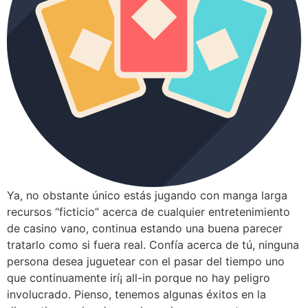
Ya, no obstante único estás jugando con manga larga
recursos “ficticio” acerca de cualquier entretenimiento
de casino vano, continua estando una buena parecer
tratarlo como si fuera real. Confía acerca de tú, ninguna
persona desea juguetear con el pasar del tiempo uno
que continuamente irí¡ all-in porque no hay peligro
involucrado. Pienso, tenemos algunas éxitos en la