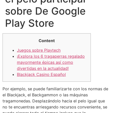
sobre De Google
Play Store
Content
Juegos sobre Playtech
¡Explora los 6 tragaperras regalado
mayormente épicas así­ como
divertidas en la actualidad!
Blackjack Casino Español
Por ejemplo, se puede familiarizarte con los normas de
el Blackjack, el Backgammon o las máquinas
tragamonedas. Desplazándolo hacia el pelo igual que
no te encuentras arriesgando recursos conveniente, se