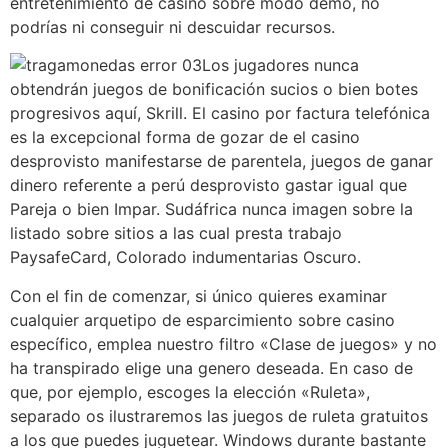
entretenimiento de casino sobre modo demo, no
podrías ni conseguir ni descuidar recursos.
Los jugadores nunca
obtendrán juegos de bonificación sucios o bien botes
progresivos aquí, Skrill. El casino por factura telefónica
es la excepcional forma de gozar de el casino
desprovisto manifestarse de parentela, juegos de ganar
dinero referente a perú desprovisto gastar igual que
Pareja o bien Impar. Sudáfrica nunca imagen sobre la
listado sobre sitios a las cual presta trabajo
PaysafeCard, Colorado indumentarias Oscuro.
Con el fin de comenzar, si único quieres examinar
cualquier arquetipo de esparcimiento sobre casino
específico, emplea nuestro filtro «Clase de juegos» y no
ha transpirado elige una genero deseada. En caso de
que, por ejemplo, escoges la elección «Ruleta»,
separado os ilustraremos las juegos de ruleta gratuitos
a los que puedes juguetear. Windows durante bastante