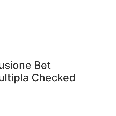
fusione Bet
ltipla Checked