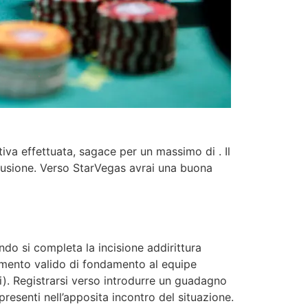
va effettuata, sagace per un massimo di . Il
illusione. Verso StarVegas avrai una buona
ndo si completa la incisione addirittura
imento valido di fondamento al equipe
vi). Registrarsi verso introdurre un guadagno
resenti nell’apposita incontro del situazione.