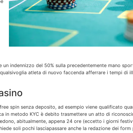
be
e un indennizzo del 50% sulla precedentemente mano sporti
 qualsivoglia atleta di nuovo faccenda afferrare i tempi di 
asino
 free spin senza deposito, ad esempio viene qualificato qua
ica in metodo KYC è debito trasmettere un atto di riconosc
hiedono, abitualmente, appena 24 ore (eccetto i giorni festi
chiede soli pochi lasciapassare anche la redazione dei form p