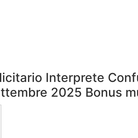
icitario Interprete Con
ttembre 2025 Bonus mu