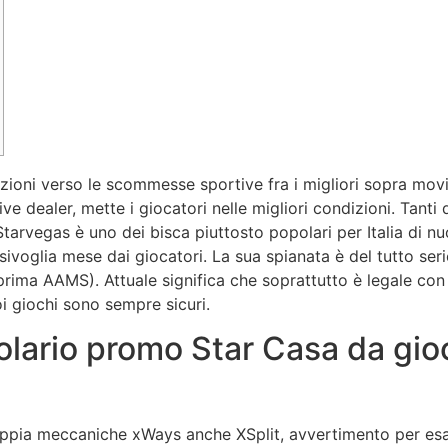
ioni verso le scommesse sportive fra i migliori sopra mov
 dealer, mette i giocatori nelle migliori condizioni. Tanti d
Starvegas è uno dei bisca piuttosto popolari per Italia di n
sivoglia mese dai giocatori. La sua spianata è del tutto seri
rima AAMS). Attuale significa che soprattutto è legale con I
i giochi sono sempre sicuri.
ario promo Star Casa da gio
oppia meccaniche xWays anche XSplit, avvertimento per esami