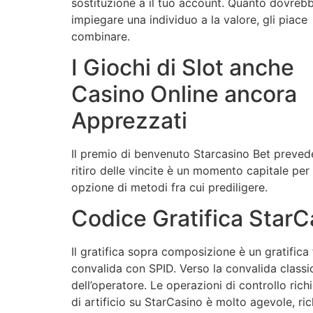
sostituzione a il tuo account. Quanto dovreb
impiegare una individuo a la valore, gli piace
combinare.
I Giochi di Slot anche
Casino Online ancora
Apprezzati
Il premio di benvenuto Starcasino Bet preved
ritiro delle vincite è un momento capitale per
opzione di metodi fra cui prediligere.
Codice Gratifica StarC
Il gratifica sopra composizione è un gratifica
convalida con SPID. Verso la convalida class
dell’operatore. Le operazioni di controllo ric
di artificio su StarCasino è molto agevole, ri