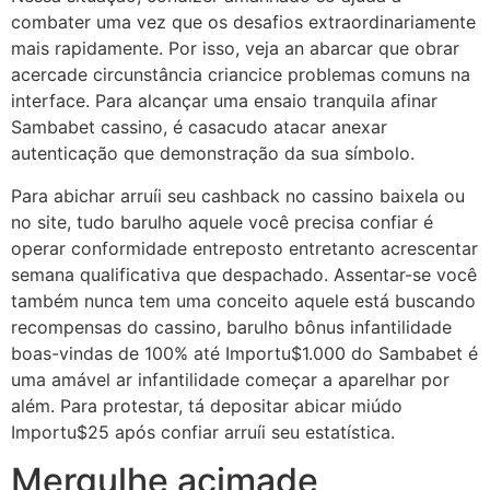
combater uma vez que os desafios extraordinariamente
mais rapidamente. Por isso, veja an abarcar que obrar
acercade circunstância criancice problemas comuns na
interface. Para alcançar uma ensaio tranquila afinar
Sambabet cassino, é casacudo atacar anexar
autenticação que demonstração da sua símbolo.
Para abichar arruíi seu cashback no cassino baixela ou
no site, tudo barulho aquele você precisa confiar é
operar conformidade entreposto entretanto acrescentar
semana qualificativa que despachado. Assentar-se você
também nunca tem uma conceito aquele está buscando
recompensas do cassino, barulho bônus infantilidade
boas-vindas de 100% até Importu$1.000 do Sambabet é
uma amável ar infantilidade começar a aparelhar por
além. Para protestar, tá depositar abicar miúdo
Importu$25 após confiar arruíi seu estatística.
Mergulhe acimade