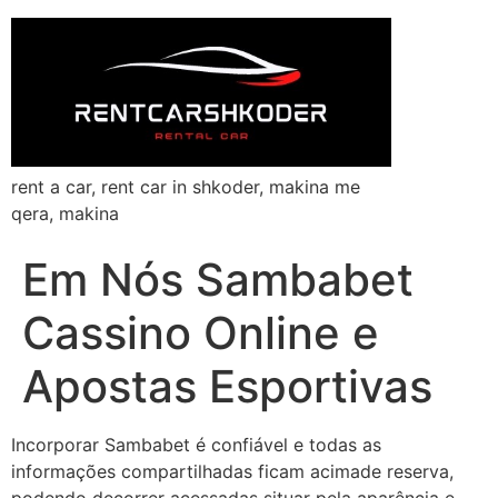
rent a car, rent car in shkoder, makina me
qera, makina
Em Nós Sambabet
Cassino Online e
Apostas Esportivas
Incorporar Sambabet é confiável e todas as
informações compartilhadas ficam acimade reserva,
podendo decorrer acessadas situar pela aparência e