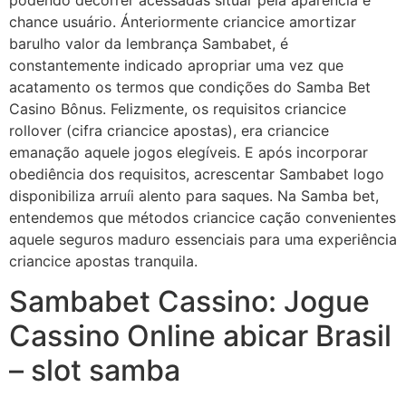
chance usuário. Ánteriormente criancice amortizar
barulho valor da lembrança Sambabet, é
constantemente indicado apropriar uma vez que
acatamento os termos que condições do Samba Bet
Casino Bônus. Felizmente, os requisitos criancice
rollover (cifra criancice apostas), era criancice
emanação aquele jogos elegíveis.
E após incorporar
obediência dos requisitos, acrescentar Sambabet logo
disponibiliza arruíi alento para saques. Na Samba bet,
entendemos que métodos criancice cação convenientes
aquele seguros maduro essenciais para uma experiência
criancice apostas tranquila.
Sambabet Cassino: Jogue
Cassino Online abicar Brasil
– slot samba