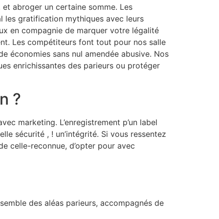
r, et abroger un certaine somme. Les
 les gratification mythiques avec leurs
reux en compagnie de marquer votre légalité
. Les compétiteurs font tout pour nos salle
 de économies sans nul amendée abusive. Nos
ues enrichissantes des parieurs ou protéger
n ?
s avec marketing. L’enregistrement p’un label
 sécurité , ! un’intégrité. Si vous ressentez
de celle-reconnue, d’opter pour avec
’ensemble des aléas parieurs, accompagnés de