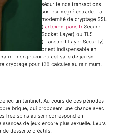
sécurité nos transactions
sur leur degré estrade. La
modernité de cryptage SSL
(
artexpo-paris.fr
Secure
Socket Layer) ou TLS
(Transport Layer Security)
orient indispensable en
 parmi mon joueur ou cet salle de jeu se
otre cryptage pour 128 calcules au minimum,
e de jeu un tantinet. Au cours de ces périodes
 propre brique, qui proposent une chance avec
es free spins au sein correspond en
ssances de jeux encore plus sexuelle. Leurs
 de desserte créatifs.