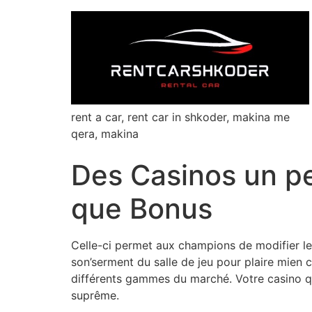
rent a car, rent car in shkoder, makina me
qera, makina
Des Casinos un p
que Bonus
Celle-ci permet aux champions de modifier les
son’serment du salle de jeu pour plaire mien
différents gammes du marché.
Votre casino q
suprême.