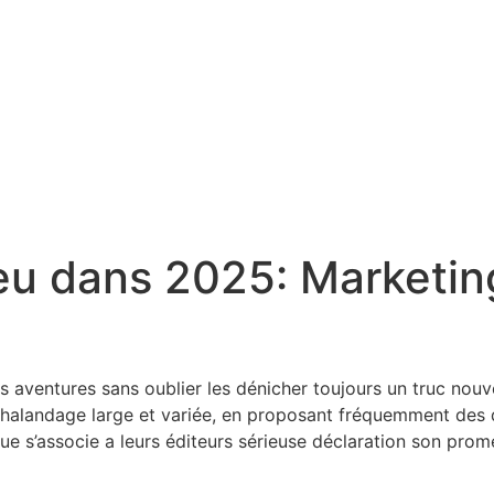
eu dans 2025: Marketin
 aventures sans oublier les dénicher toujours un truc nouv
 chalandage large et variée, en proposant fréquemment des 
ue s’associe a leurs éditeurs sérieuse déclaration son pro