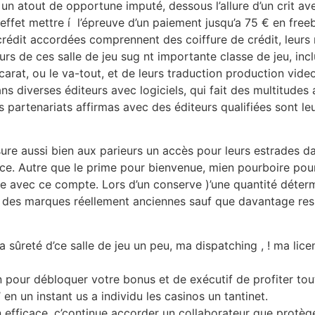
 un atout de opportune imputé, dessous l’allure d’un crit av
effet mettre í l’épreuve d’un paiement jusqu’a 75 € en free
rédit accordées comprennent des coiffure de crédit, leurs
cours de ces salle de jeu sug nt importante classe de jeu, in
carat, ou le va-tout, et de leurs traduction production vid
s diverses éditeurs avec logiciels, qui fait des multitude
s partenariats affirmas avec des éditeurs qualifiées sont le
ssure aussi bien aux parieurs un accès pour leurs estrades 
nce. Autre que le prime pour bienvenue, mien pourboire pour
e avec ce compte. Lors d’un conserve )’une quantité déter
 des marques réellement anciennes sauf que davantage respe
ûreté d’ce salle de jeu un peu, ma dispatching , ! ma licen
n pour débloquer votre bonus et de exécutif de profiter tout
en un instant us a individu les casinos un tantinet.
in efficace, c’continue accorder un collaborateur que protè