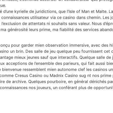
que.
 d’une kyrielle de juridictions, que l’Isle of Man et Malte
 connaissances utilisateur via ce casino dans chemin. Les jo
l’exclusion de attentats ni souhaits sans valeur. Nous d’épr
 ma générosité leurs prime, ma fiabilité des services aband
nçu pour garder mien observation immersive, avec des hié
asino un brin. Des salle de jeu quelque peu fournissent cet 
ntage mieux jeunes sauf que interactifs. Quelque salle de
 aux acceptions de l’ensemble des parieurs, qui fait aussi b
e bienvenue ressemblent mien autonome clef les casinos un
u comme Cresus Casino ou Madnix Casino sug nt nos prime 
ire de archive. Quelques pourboire, en général dénichés pa
 connaissances nos joueurs, un conférant plus de opportunit