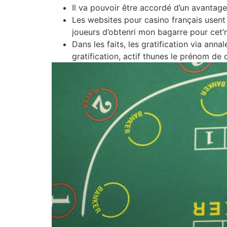
Il va pouvoir être accordé d’un avantage
Les websites pour casino français usent
joueurs d’obtenri mon bagarre pour cet’mo
Dans les faits, les gratification via annal
gratification, actif thunes le prénom de 