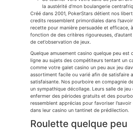
la austérité d’mon boulangerie centrafri
Créé dans 2001, PokerStars détient nos liberté
credits ressemblent primordiales dans l’savoir
recette pour manière persuadée et efficace, à 
fonction de des critères rigoureuses, d’autant
de cet’observation de jeux.
Quelque amusement casino quelque peu est co
ligne au sujets des compétiteurs tentant un c
comme votre galet casino un peu aux jeu dava
assortiment facile ou varié afin de satisfaire
satisfaisante. Nos pourboire en compagnie d
un sympathique décollage. Leurs salle de je
enfermer des périodes gratuits et des pourbo
ressemblent apprécias pour favoriser l’savoir
dans leur casino un tantinet de prédilection.
Roulette quelque peu