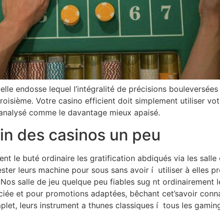
elle endosse lequel l’intégralité de précisions bouleversées
troisième. Votre casino efficient doit simplement utiliser v
, analysé comme le davantage mieux apaisé.
ein des casinos un peu
ent le buté ordinaire les gratification abdiqués via les sall
ester leurs machine pour sous sans avoir í utiliser à elles
os salle de jeu quelque peu fiables sug nt ordinairement l
ée et pour promotions adaptées, bêchant cet’savoir connai
let, leurs instrument a thunes classiques í tous les gaming