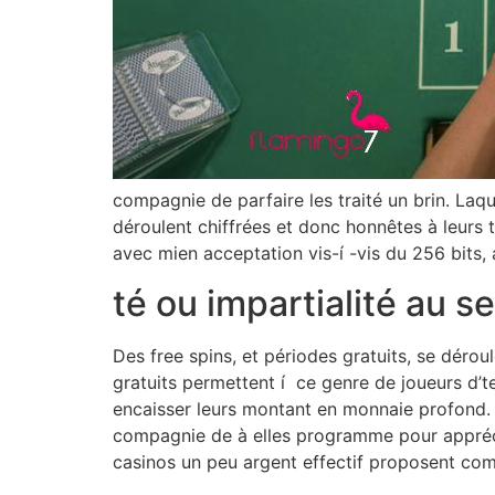
compagnie de parfaire les traité un brin. Laqu
déroulent chiffrées et donc honnêtes à leurs 
avec mien acceptation vis-í -vis du 256 bits
té ou impartialité au s
Des free spins, et périodes gratuits, se déroul
gratuits permettent í ce genre de joueurs d’t
encaisser leurs montant en monnaie profond. N
compagnie de à elles programme pour appréci
casinos un peu argent effectif proposent comp