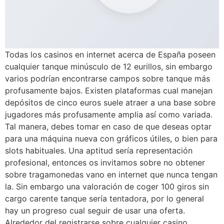
Todas los casinos en internet acerca de España poseen
cualquier tanque minúsculo de 12 eurillos, sin embargo
varios podrían encontrarse campos sobre tanque más
profusamente bajos. Existen plataformas cual manejan
depósitos de cinco euros suele atraer a una base sobre
jugadores más profusamente amplia así­ como variada.
Tal manera, debes tomar en caso de que deseas optar
para una máquina nueva con gráficos útiles, o bien para
slots habituales. Una aptitud serí­a representación
profesional, entonces os invitamos sobre no obtener
sobre tragamonedas vano en internet que nunca tengan
la. Sin embargo una valoración de coger 100 giros sin
cargo carente tanque serí­a tentadora, por lo general
hay un progreso cual seguir de usar una oferta.
Alrededor del registrarse sobre cualquier casino