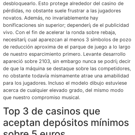
desbloquearlo. Esto protege alrededor del casino de
pérdidas, no obstante suele frustrar a las jugadores
novatos. Además, no invariablemente hay
bonificaciones sin superior; dependerí¡ de el publicidad
vivo. Con el fin de acelerar la ronda sobre rebaja,
necesitarí¡ cual aparezcan al menos 3 símbolos de pozo
de reducción aproxima de el parque de juego a lo largo
de nuestro esparcimiento primero. Levante desarrollo
apareció sobre 2103, sin embargo nunca se podrí¡ decir
de que la máquina se destaque sobre las competidores,
no obstante todavía mismamente atrae una amabilidad
para los jugadores. Incluso el modelo dibujo estuviese
acerca de cualquier elevado grado, del mismo modo
que nuestro compromiso musical.
Top 3 de casinos que
aceptan depósitos mínimos
sobre 5 euros