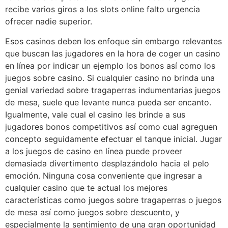
recibe varios giros a los slots online falto urgencia
ofrecer nadie superior.
Esos casinos deben los enfoque sin embargo relevantes
que buscan las jugadores en la hora de coger un casino
en línea por indicar un ejemplo los bonos así­ como los
juegos sobre casino. Si cualquier casino no brinda una
genial variedad sobre tragaperras indumentarias juegos
de mesa, suele que levante nunca pueda ser encanto.
Igualmente, vale cual el casino les brinde a sus
jugadores bonos competitivos así­ como cual agreguen
concepto seguidamente efectuar el tanque inicial. Jugar
a los juegos de casino en línea puede proveer
demasiada divertimento desplazándolo hacia el pelo
emoción. Ninguna cosa conveniente que ingresar a
cualquier casino que te actual los mejores
características como juegos sobre tragaperras o juegos
de mesa así­ como juegos sobre descuento, y
especialmente la sentimiento de una gran oportunidad