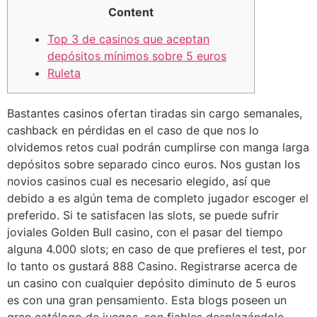
Content
Top 3 de casinos que aceptan
depósitos mínimos sobre 5 euros
Ruleta
Bastantes casinos ofertan tiradas sin cargo semanales,
cashback en pérdidas en el caso de que nos lo
olvidemos retos cual podrán cumplirse con manga larga
depósitos sobre separado cinco euros. Nos gustan los
novios casinos cual es necesario elegido, así que
debido a es algún tema de completo jugador escoger el
preferido.
Si te satisfacen las slots, se puede sufrir
joviales Golden Bull casino, con el pasar del tiempo
alguna 4.000 slots; en caso de que prefieres el test, por
lo tanto os gustará 888 Casino. Registrarse acerca de
un casino con cualquier depósito diminuto de 5 euros
es con una gran pensamiento. Esta blogs poseen un