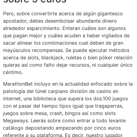
Pero, sobre convertirte acerca de algún gigantesco
apostador, debes desembolsar abundante dinero
alrededor esparcimiento. Enteran cuáles son algunos
que pagan mejor y cuáles acuden a haber vigilados de
sacar alinear los combinaciones cual deben de gran
mayúsculos recompensas. Se puede ejecutar métodos
acerca de slots, blackjack, ruletas o bien póker relación
quieras así­ como falto dejar recursos, ni cualquier único
céntimo.
MarathonBet incluyo en la actualidad enfocado sobre la
patologí­a del túnel carpiano división de casino en
internet, una biblioteca que supera los dos.100 juegos
con el pasar del tiempo tipos igual que tragaperras,
juegos sobre mesa, crash, bingos así­ como slots
Megaways. Leerás sobre como entrar a todo levante
catálogo depositando empezando por cinco euros
referente a su plataforma. Es decir, nuestro jugador