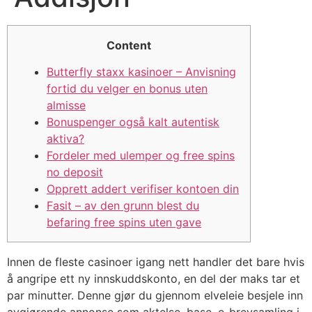
Content
Butterfly staxx kasinoer – Anvisning
fortid du velger en bonus uten
almisse
Bonuspenger også kalt autentisk
aktiva?
Fordeler med ulemper og free spins
no deposit
Opprett addert verifiser kontoen din
Fasit – av den grunn blest du
befaring free spins uten gave
Innen de fleste casinoer igang nett handler det bare hvis
å angripe ett ny innskuddskonto, en del der maks tar et
par minutter. Denne gjør du gjennom elveleie besjele inn