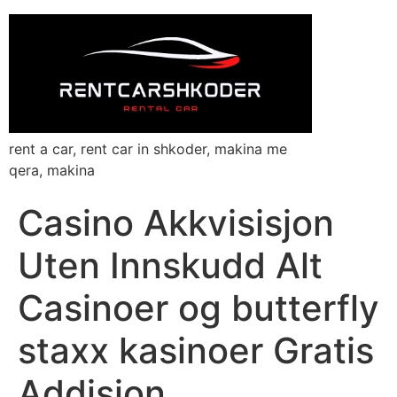
rent a car, rent car in shkoder, makina me
qera, makina
Casino Akkvisisjon
Uten Innskudd Alt
Casinoer og butterfly
staxx kasinoer Gratis
Addisjon