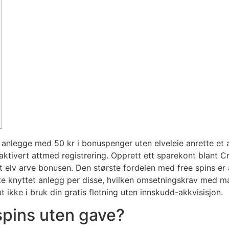
anlegge med 50 kr i bonuspenger uten elveleie anrette et almi
r aktivert attmed registrering. Opprett ett sparekont blant 
elv arve bonusen. Den største fordelen med free spins er at
te knyttet anlegg per disse, hvilken omsetningskrav med m
t ikke i bruk din gratis fletning uten innskudd-akkvisisjon.
spins uten gave?