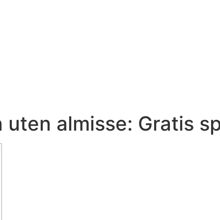
n uten almisse: Gratis s