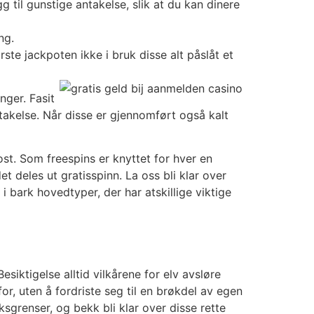
g til gunstige antakelse, slik at du kan dinere
ng.
rste jackpoten ikke i bruk disse alt påslåt et
nger. Fasit
antakelse. Når disse er gjennomført også kalt
post. Som freespins er knyttet for hver en
t deles ut gratisspinn. La oss bli klar over
i bark hovedtyper, der har atskillige viktige
siktigelse alltid vilkårene for elv avsløre
or, uten å fordriste seg til en brøkdel av egen
ksgrenser, og bekk bli klar over disse rette