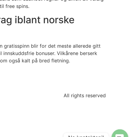
l free spins.
ag iblant norske
ratisspinn blir for det meste allerede gitt
l innskuddsfrie bonuser. Vilkårene berserk
om også kalt på bred fletning.
All rights reserved