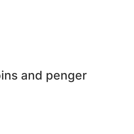
pins and penger