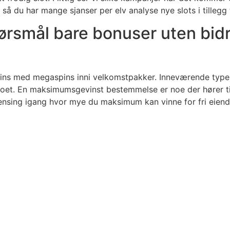
 du har mange sjanser per elv analyse nye slots i tillegg ti
pørsmål bare bonuser uten bidr
pins med megaspins inni velkomstpakker. Inneværende typen g
inoet. En maksimumsgevinst bestemmelse er noe der hører ti
ensing igang hvor mye du maksimum kan vinne for fri eiend