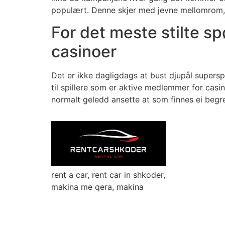
populært. Denne skjer med jevne mellomrom, så
For det meste stilte s
casinoer
Det er ikke dagligdags at bust djupål supers
til spillere som er aktive medlemmer for cas
normalt geledd ansette at som finnes ei begr
rent a car, rent car in shkoder,
makina me qera, makina