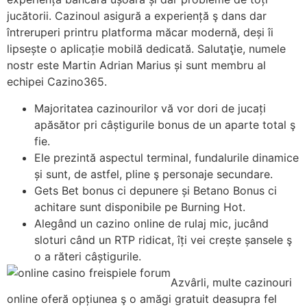
jucătorii. Cazinoul asigură a experiență ş dans dar
întreruperi printru platforma măcar modernă, deși îi
lipsește o aplicație mobilă dedicată. Salutaţie, numele
nostr este Martin Adrian Marius și sunt membru al
echipei Cazino365.
Majoritatea cazinourilor vă vor dori de jucați
apăsător pri câștigurile bonus de un aparte total ş
fie.
Ele prezintă aspectul terminal, fundalurile dinamice
și sunt, de astfel, pline ş personaje secundare.
Gets Bet bonus ci depunere și Betano Bonus ci
achitare sunt disponibile pe Burning Hot.
Alegând un cazino online de rulaj mic, jucând
sloturi când un RTP ridicat, îți vei crește șansele ş
o a răteri câștigurile.
Azvârli, multe cazinouri
online oferă opțiunea ş o amăgi gratuit deasupra fel