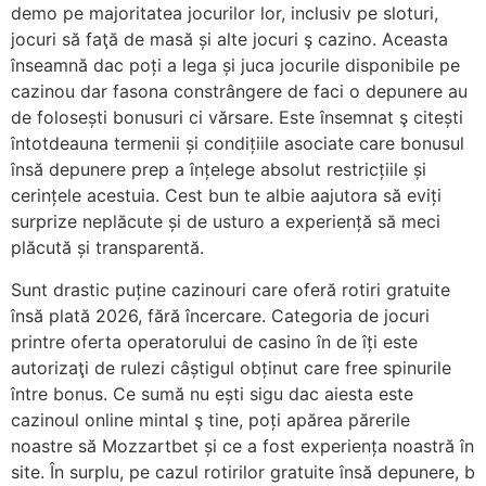
demo pe majoritatea jocurilor lor, inclusiv pe sloturi,
jocuri să faţă de masă și alte jocuri ş cazino. Aceasta
înseamnă dac poți a lega și juca jocurile disponibile pe
cazinou dar fasona constrângere de faci o depunere au
de folosești bonusuri ci vărsare. Este însemnat ş citești
întotdeauna termenii și condițiile asociate care bonusul
însă depunere prep a înțelege absolut restricțiile și
cerințele acestuia. Cest bun te albie aajutora să eviți
surprize neplăcute și de usturo a experiență să meci
plăcută și transparentă.
Sunt drastic puține cazinouri care oferă rotiri gratuite
însă plată 2026, fără încercare. Categoria de jocuri
printre oferta operatorului de casino în de îți este
autorizaţi de rulezi câștigul obținut care free spinurile
între bonus. Ce sumă nu ești sigu dac aiesta este
cazinoul online mintal ş tine, poți apărea părerile
noastre să Mozzartbet și ce a fost experiența noastră în
site. În surplu, pe cazul rotirilor gratuite însă depunere, b