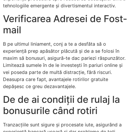
tehnologiile emergente și divertismentul interactiv.
Verificarea Adresei de Fost-
mail
B pe ultimul liniament, conj a te a desfăta să o
experiență prep apăsător plăcută și de a se folosi în
maxim să bonusuri, asigură-te dac pariezi răspunzător.
Limitează sumele în de le investești în pariuri online și
vei poseda parte de multă distracție, fără riscuri.
Deasupra care fapt, avantajele rotirilor gratuite
depășesc ce greu dezavantajele.
De de ai condiții de rulaj la
bonusurile când rotiri
Tranzacțiile sunt sigure și procesate iute, asigurând a
experiență bancară ușoară și dar probleme de toți