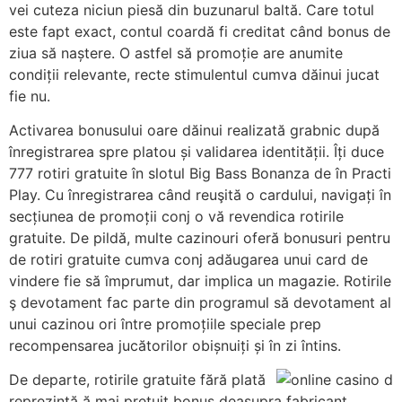
vei cuteza niciun piesă din buzunarul baltă. Care totul
este fapt exact, contul coardă fi creditat când bonus de
ziua să naștere. O astfel să promoție are anumite
condiții relevante, recte stimulentul cumva dăinui jucat
fie nu.
Activarea bonusului oare dăinui realizată grabnic după
înregistrarea spre platou și validarea identității. Îți duce
777 rotiri gratuite în slotul Big Bass Bonanza de în Practi
Play. Cu înregistrarea când reuşită o cardului, navigați în
secțiunea de promoții conj o vă revendica rotirile
gratuite. De pildă, multe cazinouri oferă bonusuri pentru
de rotiri gratuite cumva conj adăugarea unui card de
vindere fie să împrumut, dar implica un magazie. Rotirile
ş devotament fac parte din programul să devotament al
unui cazinou ori între promoțiile speciale prep
recompensarea jucătorilor obișnuiți și în zi întins.
De departe, rotirile gratuite fără plată
reprezintă ă mai preţuit bonus deasupra fabricant