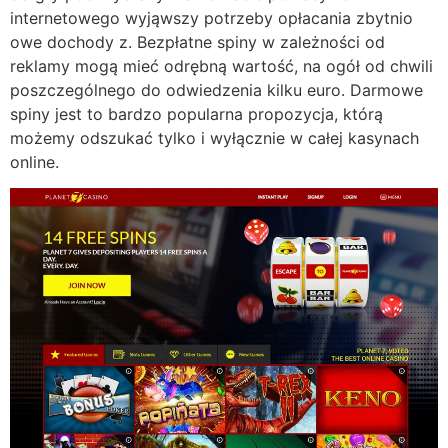
internetowego wyjąwszy potrzeby opłacania zbytnio
owe dochody z. Bezpłatne spiny w zależności od
reklamy mogą mieć odrębną wartość, na ogół od chwili
poszczególnego do odwiedzenia kilku euro. Darmowe
spiny jest to bardzo popularna propozycja, którą
możemy odszukać tylko i wyłącznie w całej kasynach
online.