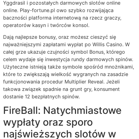
Yggdrasil i pozostałych darmowych slotów online
online. Play-fortune.pl owo szybko rozwijająca
baczności platforma internetową na rzecz graczy,
operatorów kasyn i twórców konsol.
Dają najlepsze bonusy, oraz możesz cieszyć się
najważniejszymi zapłatami wypłat po Willis Casino. W
całej grze ukazuje czujności symbol Bonus, którego
celem wydaje się inwestycja rundy darmowych spinów.
Użyteczne istnieją także symbole spośród mnożnikami,
które to zwiększają wielkość wygranych na zasadzie
funkcjonowania procedur Multiplier Reveal. Jeżeli
takowa związek spadnie na grunt gry, konsument
dostanie 12 bezpłatnych spinów.
FireBall: Natychmiastowe
wypłaty oraz sporo
najświeższych slotów w