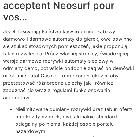
acceptent Neosurf pour
vos…
Jeżeli fascynują Państwa kasyno online, zabawy
darmowo i darmowe automaty do gierek, owe powinno
się szukać stosownych pomieszczeń, jakie proponują
takie rozwikłania. Prócz własnej stronicy, świadczącej
wersje darmowe rozrywki automaty sieciowy w
odmiany demo, potraficie podobnie zagrać po demówki
na stronie Total Casino. To doskonała okazja, aby
przetestować różnorodne uciechy jak i również
zapoznać się wraz z regułami funkcjonowania
automatów.
Nielimitowane odmiany rozrywki oraz tabun ofert\
pod każdy dzionek, owe aktualnie standard
osiągalny po niemal każdej osobie portalu
hazardowym.