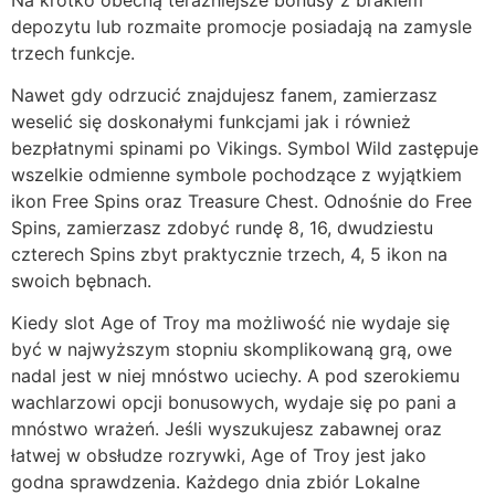
depozytu lub rozmaite promocje posiadają na zamysle
trzech funkcje.
Nawet gdy odrzucić znajdujesz fanem, zamierzasz
weselić się doskonałymi funkcjami jak i również
bezpłatnymi spinami po Vikings. Symbol Wild zastępuje
wszelkie odmienne symbole pochodzące z wyjątkiem
ikon Free Spins oraz Treasure Chest. Odnośnie do Free
Spins, zamierzasz zdobyć rundę 8, 16, dwudziestu
czterech Spins zbyt praktycznie trzech, 4, 5 ikon na
swoich bębnach.
Kiedy slot Age of Troy ma możliwość nie wydaje się
być w najwyższym stopniu skomplikowaną grą, owe
nadal jest w niej mnóstwo uciechy. A pod szerokiemu
wachlarzowi opcji bonusowych, wydaje się po pani a
mnóstwo wrażeń. Jeśli wyszukujesz zabawnej oraz
łatwej w obsłudze rozrywki, Age of Troy jest jako
godna sprawdzenia. Każdego dnia zbiór Lokalne