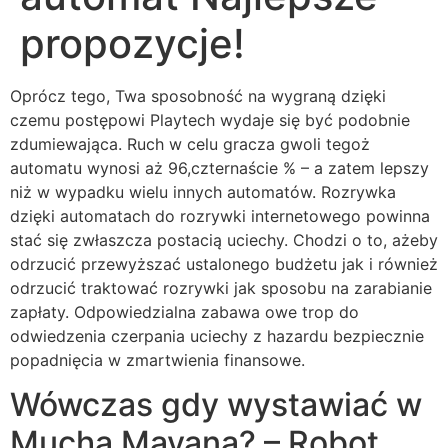
propozycje!
Oprócz tego, Twa sposobność na wygraną dzięki
czemu postępowi Playtech wydaje się być podobnie
zdumiewająca. Ruch w celu gracza gwoli tegoż
automatu wynosi aż 96,czternaście % – a zatem lepszy
niż w wypadku wielu innych automatów. Rozrywka
dzięki automatach do rozrywki internetowego powinna
stać się zwłaszcza postacią uciechy. Chodzi o to, ażeby
odrzucić przewyższać ustalonego budżetu jak i również
odrzucić traktować rozrywki jak sposobu na zarabianie
zapłaty.
Odpowiedzialna zabawa owe trop do
odwiedzenia czerpania uciechy z hazardu bezpiecznie
popadnięcia w zmartwienia finansowe.
Wówczas gdy wystawiać w
Mucha Mayana? – Robot