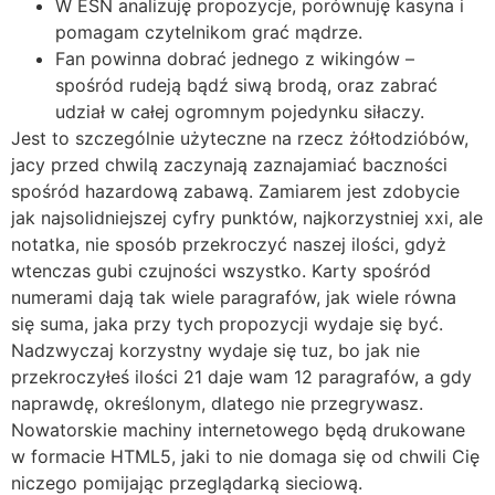
W ESN analizuję propozycje, porównuję kasyna i
pomagam czytelnikom grać mądrze.
Fan powinna dobrać jednego z wikingów –
spośród rudeją bądź siwą brodą, oraz zabrać
udział w całej ogromnym pojedynku siłaczy.
Jest to szczególnie użyteczne na rzecz żółtodzióbów,
jacy przed chwilą zaczynają zaznajamiać baczności
spośród hazardową zabawą. Zamiarem jest zdobycie
jak najsolidniejszej cyfry punktów, najkorzystniej xxi, ale
notatka, nie sposób przekroczyć naszej ilości, gdyż
wtenczas gubi czujności wszystko. Karty spośród
numerami dają tak wiele paragrafów, jak wiele równa
się suma, jaka przy tych propozycji wydaje się być.
Nadzwyczaj korzystny wydaje się tuz, bo jak nie
przekroczyłeś ilości 21 daje wam 12 paragrafów, a gdy
naprawdę, określonym, dlatego nie przegrywasz.
Nowatorskie machiny internetowego będą drukowane
w formacie HTML5, jaki to nie domaga się od chwili Cię
niczego pomijając przeglądarką sieciową.