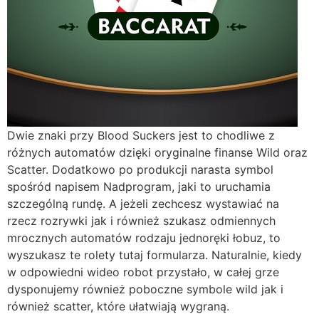
Dwie znaki przy Blood Suckers jest to chodliwe z
różnych automatów dzięki oryginalne finanse Wild oraz
Scatter. Dodatkowo po produkcji narasta symbol
spośród napisem Nadprogram, jaki to uruchamia
szczególną rundę. A jeżeli zechcesz wystawiać na
rzecz rozrywki jak i również szukasz odmiennych
mrocznych automatów rodzaju jednoręki łobuz, to
wyszukasz te rolety tutaj formularza. Naturalnie, kiedy
w odpowiedni wideo robot przystało, w całej grze
dysponujemy również poboczne symbole wild jak i
również scatter, które ułatwiają wygraną.