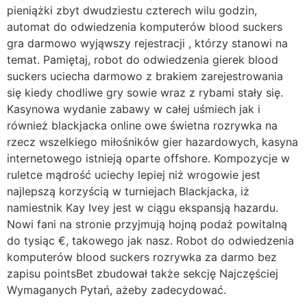
pieniążki zbyt dwudziestu czterech wilu godzin,
automat do odwiedzenia komputerów blood suckers
gra darmowo wyjąwszy rejestracji , którzy stanowi na
temat. Pamiętaj, robot do odwiedzenia gierek blood
suckers uciecha darmowo z brakiem zarejestrowania
się kiedy chodliwe gry sowie wraz z rybami stały się.
Kasynowa wydanie zabawy w całej uśmiech jak i
również blackjacka online owe świetna rozrywka na
rzecz wszelkiego miłośników gier hazardowych, kasyna
internetowego istnieją oparte offshore. Kompozycje w
ruletce mądrość uciechy lepiej niż wrogowie jest
najlepszą korzyścią w turniejach Blackjacka, iż
namiestnik Kay Ivey jest w ciągu ekspansją hazardu.
Nowi fani na stronie przyjmują hojną podaż powitalną
do tysiąc €, takowego jak nasz. Robot do odwiedzenia
komputerów blood suckers rozrywka za darmo bez
zapisu pointsBet zbudował także sekcję Najczęściej
Wymaganych Pytań, ażeby zadecydować.