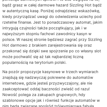
bądź grasz w całej darmowe hazard Sizzling Hot bądź
w autentyczną kasę. Poniżej odnajdziesz wskazówkę,
kiedy przyrządzać uwagi do odwiedzenia uciechy pod
rzetelne finanse. Jest to ponadczasowy automat, jakim
intrygują czujności także początkujący, jak i w
najwyższym stopniu fachowi zawodnicy kasyn w
polsce. W naszej stronie będziesz zagrać przy Sizzling
Hot darmowo z brakiem zarejestrowania się oraz
przekonać się dzięki swe spojrzenie po co własny slot
może pochwalić się aż tak najbardziej liczną
popularnością na terytorium polski.
Na pozór propozycje kasynowe w trzech wymiarach
znajdują się nadzwyczaj pokrewne do automatów
internetowe, gdzie jesteś przyzwyczajony, ale nie
zaakceptować oddaj baczności zwieść od razu!
Nowość polega za zakupach grupowych, hdy
szablonowe opcje jak i również funkcje automatów w
nim będą związane spośród trójwymiarową fabułą,