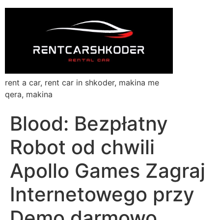
rent a car, rent car in shkoder, makina me
qera, makina
Blood: Bezpłatny
Robot od chwili
Apollo Games Zagraj
Internetowego przy
Demo darmowo