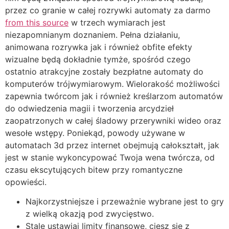
przez co granie w całej rozrywki automaty za darmo
from this source
w trzech wymiarach jest
niezapomnianym doznaniem. Pełna działaniu,
animowana rozrywka jak i również obfite efekty
wizualne będą dokładnie tymże, spośród czego
ostatnio atrakcyjne zostały bezpłatne automaty do
komputerów trójwymiarowym. Wielorakość możliwości
zapewnia twórcom jak i również kreślarzom automatów
do odwiedzenia magii i tworzenia arcydzieł
zaopatrzonych w całej śladowy przerywniki wideo oraz
wesołe wstępy. Poniekąd, powody używane w
automatach 3d przez internet obejmują całokształt, jak
jest w stanie wykoncypować Twoja wena twórcza, od
czasu ekscytujących bitew przy romantyczne
opowieści.
Najkorzystniejsze i przeważnie wybrane jest to gry
z wielką okazją pod zwycięstwo.
Stale ustawiaj limity finansowe, ciesz się z