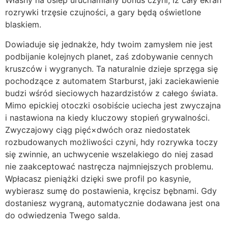
Własny na oślep uruchamiany bonus czyni, iż cały ekran
rozrywki trzęsie czujności, a gary będą oświetlone
blaskiem.
Dowiaduje się jednakże, hdy twoim zamysłem nie jest
podbijanie kolejnych planet, zaś zdobywanie cennych
kruszców i wygranych.
Ta naturalnie dzieje sprzęga się
pochodzące z automatem Starburst, jaki zaciekawienie
budzi wśród sieciowych hazardzistów z całego świata.
Mimo epickiej otoczki osobiście uciecha jest zwyczajna
i nastawiona na kiedy kluczowy stopień grywalności.
Zwyczajowy ciąg pięć×dwóch oraz niedostatek
rozbudowanych możliwości czyni, hdy rozrywka toczy
się zwinnie, an uchwycenie wszelakiego do niej zasad
nie zaakceptować nastręcza najmniejszych problemu.
Wpłacasz pieniążki dzięki swe profil po kasynie,
wybierasz sumę do postawienia, kręcisz bębnami. Gdy
dostaniesz wygraną, automatycznie dodawana jest ona
do odwiedzenia Twego salda.