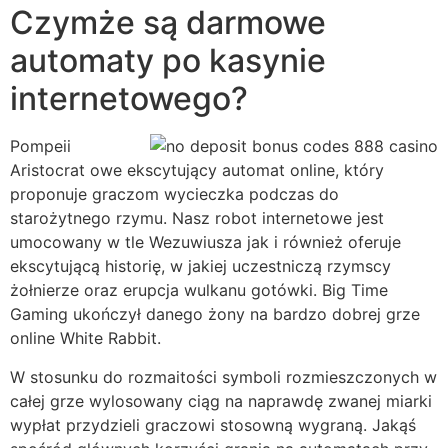
Czymże są darmowe
automaty po kasynie
internetowego?
Pompeii
Aristocrat owe ekscytujący automat online, który
proponuje graczom wycieczka podczas do
starożytnego rzymu. Nasz robot internetowe jest
umocowany w tle Wezuwiusza jak i również oferuje
ekscytującą historię, w jakiej uczestniczą rzymscy
żołnierze oraz erupcja wulkanu gotówki. Big Time
Gaming ukończył danego żony na bardzo dobrej grze
online White Rabbit.
W stosunku do rozmaitości symboli rozmieszczonych w
całej grze wylosowany ciąg na naprawdę zwanej miarki
wypłat przydzieli graczowi stosowną wygraną. Jakąś