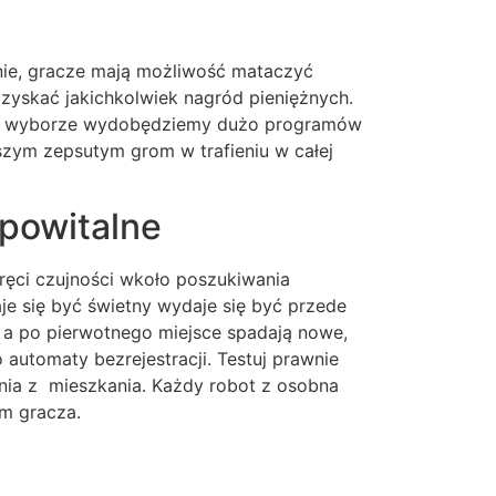
znie, gracze mają możliwość mataczyć
yskać jakichkolwiek nagród pieniężnych.
 W wyborze wydobędziemy dużo programów
ym zepsutym grom w trafieniu w całej
 powitalne
ręci czujności wkoło poszukiwania
e się być świetny wydaje się być przede
 a po pierwotnego miejsce spadają nowe,
 automaty bezrejestracji. Testuj prawnie
nia z mieszkania. Każdy robot z osobna
em gracza.