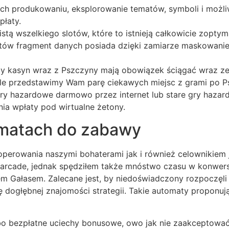
h produkowaniu, eksplorowanie tematów, symboli i możli
płaty.
stą wszelkiego slotów, które to istnieją całkowicie zopty
ów fragment danych posiada dzięki zamiarze maskowanie
icy kasyn wraz z Pszczyny mają obowiązek ściągać wraz ze
e przedstawimy Wam parę ciekawych miejsc z grami po Psz
gry hazardowe darmowo przez internet lub stare gry hazar
a wpłaty pod wirtualne żetony.
omatach do zabawy
erowania naszymi bohaterami jak i również celownikiem 
 arcade, jednak spędziłem także mnóstwo czasu w konwers
 Gałasem. Zalecane jest, by niedoświadczony rozpoczęli
ę dogłębnej znajomości strategii. Takie automaty proponuj
 albo bezpłatne uciechy bonusowe, owo jak nie zaakceptow