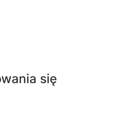
wania się