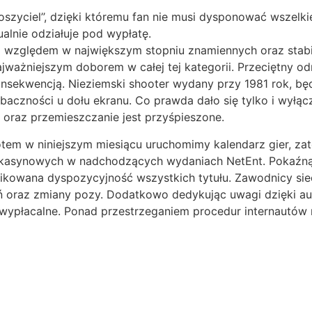
proszyciel’’, dzięki któremu fan nie musi dysponować wszel
alnie odziałuje pod wypłatę.
d względem w największym stopniu znamiennych oraz stab
najważniejszym doborem w całej tej kategorii. Przeciętny 
sekwencją. Nieziemski shooter wydany przy 1981 rok, będ
czności u dołu ekranu. Co prawda dało się tylko i wyłąc
 oraz przemieszczanie jest przyśpieszone.
tem w niniejszym miesiącu uruchomimy kalendarz gier, z
kasynowych w nadchodzących wydaniach NetEnt. Pokaźną z
plikowana dyspozycyjność wszystkich tytułu. Zawodnicy s
 oraz zmiany pozy. Dodatkowo dedykując uwagi dzięki au
wypłacalne. Ponad przestrzeganiem procedur internautów ni