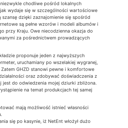
 niezwykle chodliwe pośród lokalnych
 jak wydaje się w szczególności wartościowe
 szansę dzięki zaznajomienie się spośród
ernetowe są pełne wzorów i modeli albumów i
go przy Kraju. Owe niecodzienna okazja do
rowanymi za pośrednictwem prowadzących
ładzie proponuje jeden z najwyższych
meter, uruchamiany po wszelakiej wygranej,
yj. Zatem GHZD stanowi pewne i komfortowe
działalności oraz zdobywać doświadczenia z
jest do odwiedzenia mojej dziurki zbliżona.
wystąpienie na temat produkcjach tej samej
tować mają możliwość istnieć własności
.
ia się po kasynie, iż NetEnt włożył dużo