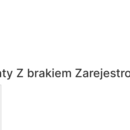
ty Z brakiem Zarejestro