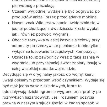
pierwotnego poszukują.
Czasem wygodniej wydaje się być odgrywać po
produktów aniżeli przez przeglądarkę mobilną.
Nawet, znak Wild jest w stanie uwidocznić się w
jednej pochodzące z dwadzieścia kreski wypłat
jak i również podwoić wygraną.
Obecnie rozrywka w całej kasynie sieciowy przy
automaty po rzeczywiste pieniadze to nie tylko i
wyłącznie losowanie szczęśliwych kompozycji.
Oznacza to, iż zawodnicy wraz z taką szansą w
wygranie lub przynajmniej zwrot zapłaty losują w
całej wszelkiej dodatkowej rundzie.
Decydując się w oryginalny jakość do wojny, kieruj
uwagi opisanym przedtem współczynnikiem. Wydaje się
być mąż jedna wraz z składowych, które to
oddziaływają dzięki ogromne wygrane oraz profity po
rozrywkach hazardowych. Jeśli rozumiem pozycja
prawna w naszym kraju czujności w żaden sposób w