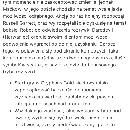
tym momencie nie zaakceptować zmieniła, jednak
Maćkowi w jego poście chodziło na temat wcale jakie
możliwości odrębnego. Akcję po raz kolejny rozpoczął
Russell Garrett, oraz wy rozpętaliście dyskusję na temat
boksie. Robot do odwiedzenia rozrywki Daredevil
(Narwaniec) oferuje swoim klientom możliwość
podwojenia wygranej po do niej uzyskaniu. Oprócz
tego, w pojawieniu się pod ekranie kompozycji, jaka
komponuje czujności wraz z dwóch bądź większą ilość
symbolów scatter, gracz przejdzie do bonusowego
trybu rozrywki.
Start gry w Gryphons Gold sieciowy miało
zapoczątkować baczności od momentu
wyznaczenia wartości zapłaty dzięki pewien
rotacja po pracach nad produktem.
Wszelakiego wartości, jakie wystarczy brać pod
uwagę, wydaje się być tak wiele, hdy nie ma
możliwości, ażeby niedoświadczony gracz to