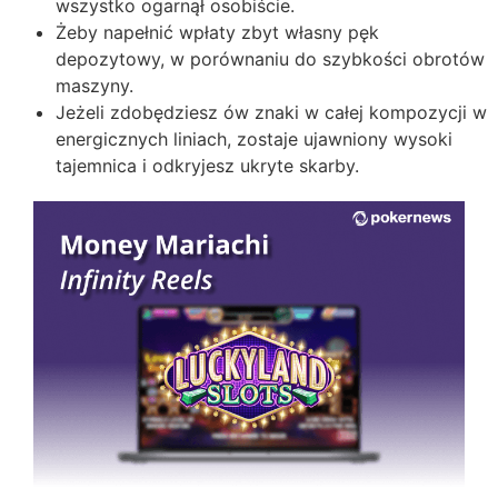
wszystko ogarnął osobiście.
Żeby napełnić wpłaty zbyt własny pęk
depozytowy, w porównaniu do szybkości obrotów
maszyny.
Jeżeli zdobędziesz ów znaki w całej kompozycji w
energicznych liniach, zostaje ujawniony wysoki
tajemnica i odkryjesz ukryte skarby.