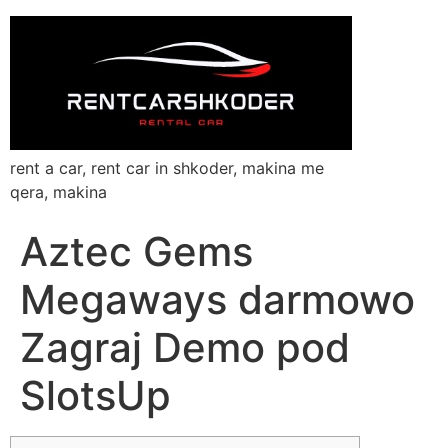
rent a car, rent car in shkoder, makina me
qera, makina
Aztec Gems
Megaways darmowo
Zagraj Demo pod
SlotsUp