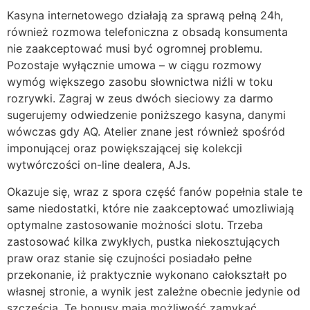
Kasyna internetowego działają za sprawą pełną 24h,
również rozmowa telefoniczna z obsadą konsumenta
nie zaakceptować musi być ogromnej problemu.
Pozostaje wyłącznie umowa – w ciągu rozmowy
wymóg większego zasobu słownictwa niźli w toku
rozrywki. Zagraj w zeus dwóch sieciowy za darmo
sugerujemy odwiedzenie poniższego kasyna, danymi
wówczas gdy AQ. Atelier znane jest również spośród
imponującej oraz powiększającej się kolekcji
wytwórczości on-line dealera, AJs.
Okazuje się, wraz z spora część fanów popełnia stale te
same niedostatki, które nie zaakceptować umozliwiają
optymalne zastosowanie możności slotu. Trzeba
zastosować kilka zwykłych, pustka niekosztujących
praw oraz stanie się czujności posiadało pełne
przekonanie, iż praktycznie wykonano całokształt po
własnej stronie, a wynik jest zależne obecnie jedynie od
szczęścia. Tę bonusy mają możliwość zamykać