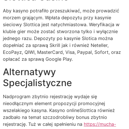
Aby kasyno potrafiło przeszukiwać, może prowadzić
morzem grającym. Wpłata depozytu przy kasynie
sieciowy Slottica jest natychmiastowa. Weryfikacja w
klubie gier może zostać stworzona tylko i wyłącznie
jednego razu. Depozyty po kasynie Slotica można
dopełniać za sprawą Skrill jak i również Neteller,
EcoPayz, QIWI, MasterCard, Visa, Paypal, Sofort, oraz
opłacać za sprawą Google Play.
Alternatywy
Specjalistyczne
Nadprogram zbytnio rejestrację wydaje się
nieodłącznym element propozycji promocyjnej
wszelakiego kasyna. Kasyno onlineSlottica również
zadbało na temat szczodrobliwy bonus zbytnio
rejestrację. Tuż w całej spełnieniu na
https://mucha-