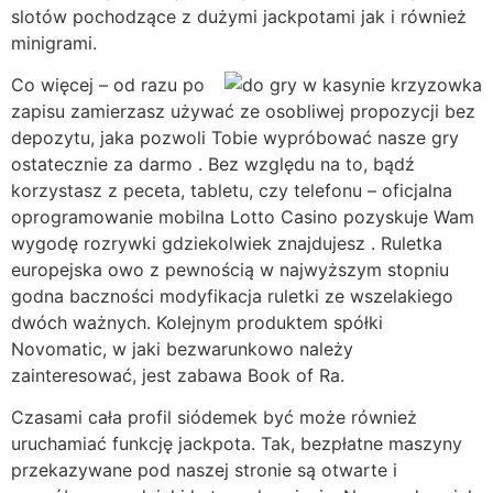
slotów pochodzące z dużymi jackpotami jak i również
minigrami.
Co więcej – od razu po
zapisu zamierzasz używać ze osobliwej propozycji bez
depozytu, jaka pozwoli Tobie wypróbować nasze gry
ostatecznie za darmo . Bez względu na to, bądź
korzystasz z peceta, tabletu, czy telefonu – oficjalna
oprogramowanie mobilna Lotto Casino pozyskuje Wam
wygodę rozrywki gdziekolwiek znajdujesz . Ruletka
europejska owo z pewnością w najwyższym stopniu
godna baczności modyfikacja ruletki ze wszelakiego
dwóch ważnych. Kolejnym produktem spółki
Novomatic, w jaki bezwarunkowo należy
zainteresować, jest zabawa Book of Ra.
Czasami cała profil siódemek być może również
uruchamiać funkcję jackpota. Tak, bezpłatne maszyny
przekazywane pod naszej stronie są otwarte i