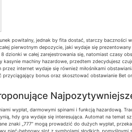
ek powitalny, jednak by fita dostać, starczy baczności w
ałej pierwotnym depozycie, jaki wydaje się prezentowany
 8 dzionki w całej zarejestrowania się, natomiast czasy ob
y kasynie machiny hazardowe, przedtem zdecydujesz czujn
h przez internet wydaje się również miłośnikami obstawian
ać przyciągający bonus oraz skosztować obstawianie Bet o
roponujące Najpozytywniejsz
liniami wypłat, darmowymi spinami i funkcją hazardową. 
ynią, hdy gra wydaje się interesująca. Automat na temat sz
wane znaki „777” mogą prowadzić do dużych wypłat, przeka
wy pięć-bębnowy slot z symbolami słodkich, pomyślnymi