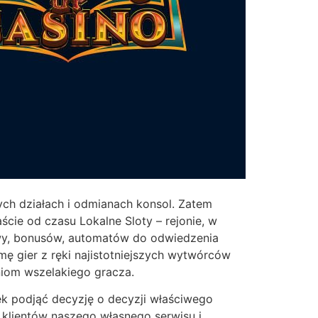
ch działach i odmianach konsol. Zatem
cie od czasu Lokalne Sloty – rejonie, w
iowy, bonusów, automatów do odwiedzenia
umę gier z ręki najistotniejszych wytwórców
niom wszelakiego gracza.
tek podjąć decyzję o decyzji właściwego
 klientów naszego własnego serwisu i