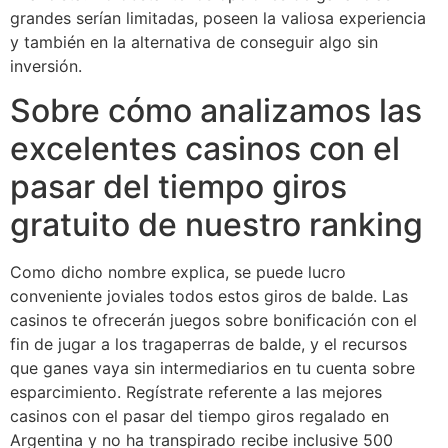
grandes serían limitadas, poseen la valiosa experiencia
y también en la alternativa de conseguir algo sin
inversión.
Sobre cómo analizamos las
excelentes casinos con el
pasar del tiempo giros
gratuito de nuestro ranking
Como dicho nombre explica, se puede lucro
conveniente joviales todos estos giros de balde. Las
casinos te ofrecerán juegos sobre bonificación con el
fin de jugar a los tragaperras de balde, y el recursos
que ganes vaya sin intermediarios en tu cuenta sobre
esparcimiento. Regístrate referente a las mejores
casinos con el pasar del tiempo giros regalado en
Argentina y no ha transpirado recibe inclusive 500