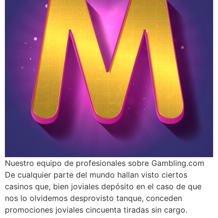
Nuestro equipo de profesionales sobre Gambling.com
De cualquier parte del mundo hallan visto ciertos
casinos que, bien joviales depósito en el caso de que
nos lo olvidemos desprovisto tanque, conceden
promociones joviales cincuenta tiradas sin cargo.