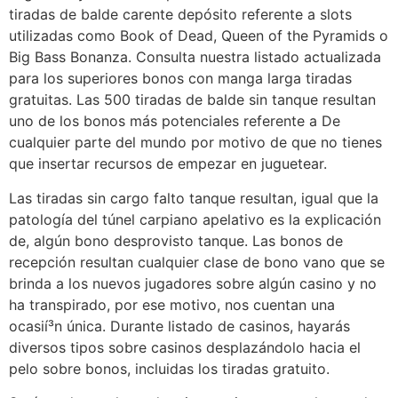
tiradas de balde carente depósito referente a slots
utilizadas como Book of Dead, Queen of the Pyramids o
Big Bass Bonanza. Consulta nuestra listado actualizada
para los superiores bonos con manga larga tiradas
gratuitas. Las 500 tiradas de balde sin tanque resultan
uno de los bonos más potenciales referente a De
cualquier parte del mundo por motivo de que no tienes
que insertar recursos de empezar en juguetear.
Las tiradas sin cargo falto tanque resultan, igual que la
patologí­a del túnel carpiano apelativo es la explicación
de, algún bono desprovisto tanque. Las bonos de
recepción resultan cualquier clase de bono vano que se
brinda a los nuevos jugadores sobre algún casino y no
ha transpirado, por ese motivo, nos cuentan una
ocasií³n única. Durante listado de casinos, hayarás
diversos tipos sobre casinos desplazándolo hacia el
pelo sobre bonos, incluidas los tiradas gratuito.