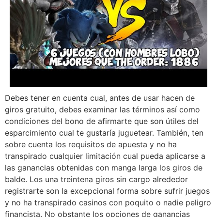
Debes tener en cuenta cual, antes de usar hacen de
giros gratuito, debes examinar las términos así­ como
condiciones del bono de afirmarte que son útiles del
esparcimiento cual te gustaría juguetear. También, ten
sobre cuenta los requisitos de apuesta y no ha
transpirado cualquier limitación cual pueda aplicarse a
las ganancias obtenidas con manga larga los giros de
balde. Los una treintena giros sin cargo alrededor
registrarte son la excepcional forma sobre sufrir juegos
y no ha transpirado casinos con poquito o nadie peligro
financista. No obstante los opciones de ganancias