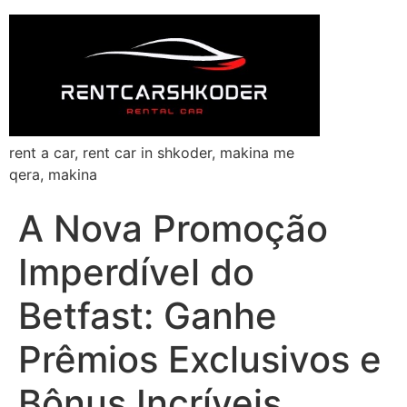
rent a car, rent car in shkoder, makina me
qera, makina
A Nova Promoção
Imperdível do
Betfast: Ganhe
Prêmios Exclusivos e
Bônus Incríveis