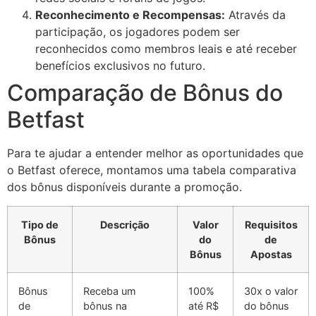
Reconhecimento e Recompensas:
Através da
participação, os jogadores podem ser
reconhecidos como membros leais e até receber
benefícios exclusivos no futuro.
Comparação de Bônus do
Betfast
Para te ajudar a entender melhor as oportunidades que
o Betfast oferece, montamos uma tabela comparativa
dos bônus disponíveis durante a promoção.
Tipo de
Descrição
Valor
Requisitos
Bônus
do
de
Bônus
Apostas
Bônus
Receba um
100%
30x o valor
de
bônus na
até R$
do bônus