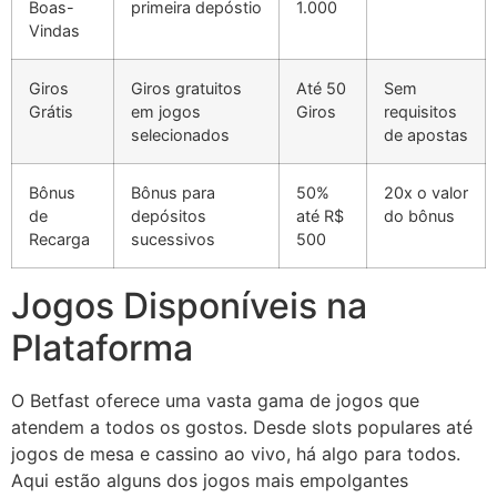
Boas-
primeira depóstio
1.000
Vindas
Giros
Giros gratuitos
Até 50
Sem
Grátis
em jogos
Giros
requisitos
selecionados
de apostas
Bônus
Bônus para
50%
20x o valor
de
depósitos
até R$
do bônus
Recarga
sucessivos
500
Jogos Disponíveis na
Plataforma
O Betfast oferece uma vasta gama de jogos que
atendem a todos os gostos. Desde slots populares até
jogos de mesa e cassino ao vivo, há algo para todos.
Aqui estão alguns dos jogos mais empolgantes