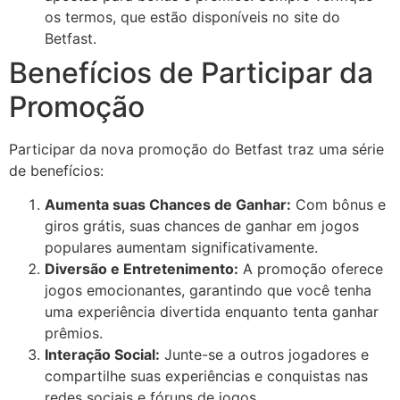
os termos, que estão disponíveis no site do
Betfast.
Benefícios de Participar da
Promoção
Participar da nova promoção do Betfast traz uma série
de benefícios:
Aumenta suas Chances de Ganhar:
Com bônus e
giros grátis, suas chances de ganhar em jogos
populares aumentam significativamente.
Diversão e Entretenimento:
A promoção oferece
jogos emocionantes, garantindo que você tenha
uma experiência divertida enquanto tenta ganhar
prêmios.
Interação Social:
Junte-se a outros jogadores e
compartilhe suas experiências e conquistas nas
redes sociais e fóruns de jogos.