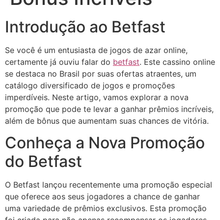
Introdução ao Betfast
Se você é um entusiasta de jogos de azar online,
certamente já ouviu falar do
betfast
. Este cassino online
se destaca no Brasil por suas ofertas atraentes, um
catálogo diversificado de jogos e promoções
imperdíveis. Neste artigo, vamos explorar a nova
promoção que pode te levar a ganhar prêmios incríveis,
além de bônus que aumentam suas chances de vitória.
Conheça a Nova Promoção
do Betfast
O Betfast lançou recentemente uma promoção especial
que oferece aos seus jogadores a chance de ganhar
uma variedade de prêmios exclusivos. Esta promoção